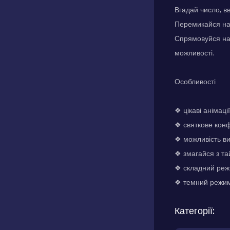
Вгадай число, вв
Перемикайся на 
Спрямовуйся на 
можливості.
Особливості
❖ цікаві анімації
❖ святкове конф
❖ можливість ви
❖ змагайся з та
❖ складний режи
❖ темний режим
Категорії: