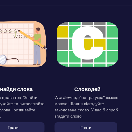
найди слова
Словодей
 цікава гра “Знайти
Wordle-подібна гра українською
Шукайте та викреслюйте
мовою. Щодня відгадуйте
слова і розвивайте
закодоване слово. У вас 6 спроб
.
вгадати слово.
Грати
Грати