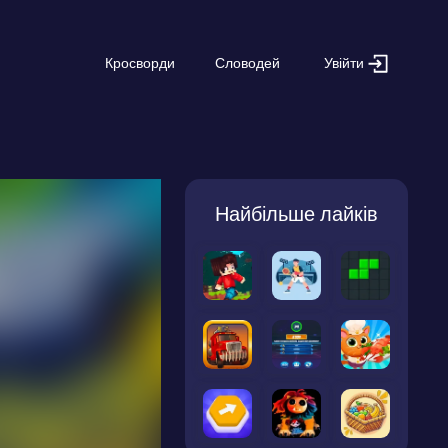
Увійти
Кросворди
Словодей
Найбільше лайків