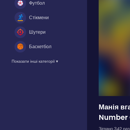
Футбол
Стікмени
Шутери
Баскетбол
Показати інші категорії ▾
Манія вг
Number 
Зіграно 342 разі