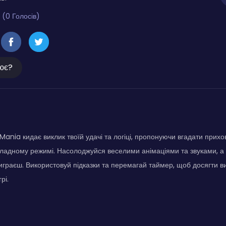
 (0 Голосів)
ює?
nia кидає виклик твоїй удачі та логіці, пропонуючи вгадати прихова
кладному режимі. Насолоджуйся веселими анімаціями та звуками, а
виграєш. Використовуй підказки та перемагай таймер, щоб досягти ви
рі.