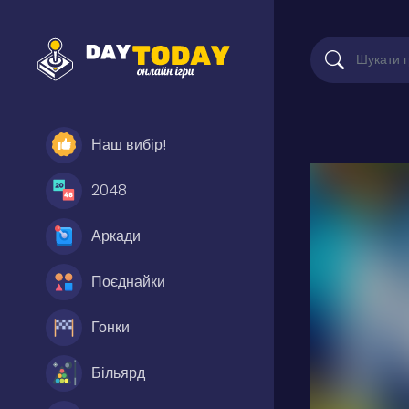
Наш вибір!
2048
Аркади
Поєднайки
Гонки
Більярд