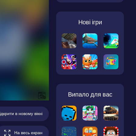
Нові ігри
Випало для вас
ідкрити в новому вікні
На весь екран