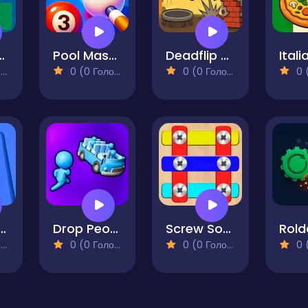
Flag Quiz
Pool Master
Deadflip Frenzy
)
0 (0 Голосів)
0 (0 Голосів)
0 (0
 3d Color Block
Drop People
Screw Sort: Screw Pin Puzzle
Rol
)
0 (0 Голосів)
0 (0 Голосів)
0 (0