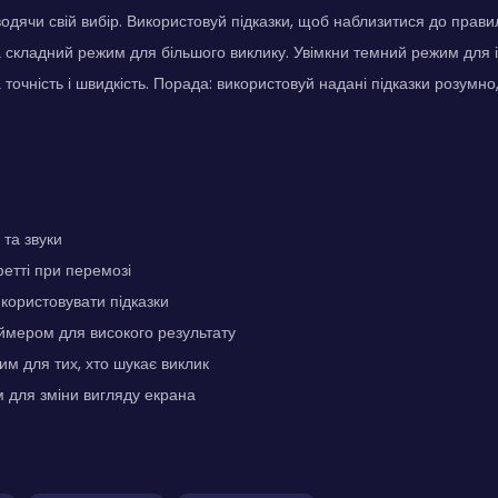
одячи свій вибір. Використовуй підказки, щоб наблизитися до правил
складний режим для більшого виклику. Увімкни темний режим для і
точність і швидкість. Порада: використовуй надані підказки розумно
 та звуки
етті при перемозі
користовувати підказки
ймером для високого результату
м для тих, хто шукає виклик
 для зміни вигляду екрана