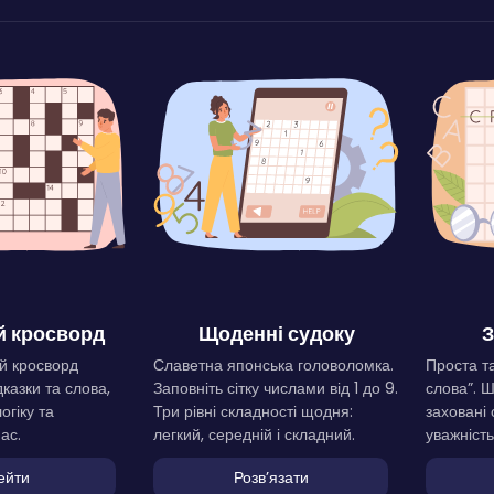
 кросворд
Щоденні судоку
З
й кросворд
Славетна японська головоломка.
Проста та
дказки та слова,
Заповніть сітку числами від 1 до 9.
слова”. 
огіку та
Три рівні складності щодня:
заховані 
ас.
легкий, середній і складний.
уважність
ейти
Розвʼязати