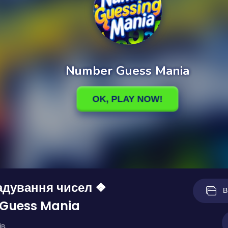
адування чисел ❖
В
Guess Mania
в.