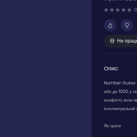
0
Не прац
Опис:
Number Guess Ma
або до 1000 у с
конфетті, коли 
інтелектуальній г
Як грати