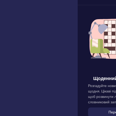
Щоденний
Розгадуйте нови
щодня. Цікаві пі
щоб розвинути л
словниковий зап
Пер