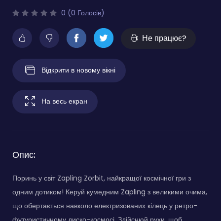
0 (0 Голосів)
Не працює?
Відкрити в новому вікні
На весь екран
Опис:
Поринь у світ Zapling Zorbit, найкращої космічної гри з
одним дотиком! Керуй кумедним Zapling з великими очима,
що обертається навколо електризованих кілець у ретро-
футуристичному диско-космосі. Здійснюй рухи, щоб