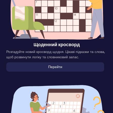
Щоденний кросворд
Розгадуйте новий кросворд щодня. Цікаві підказки та слова,
щоб розвинути логіку та словниковий запас.
Перейти