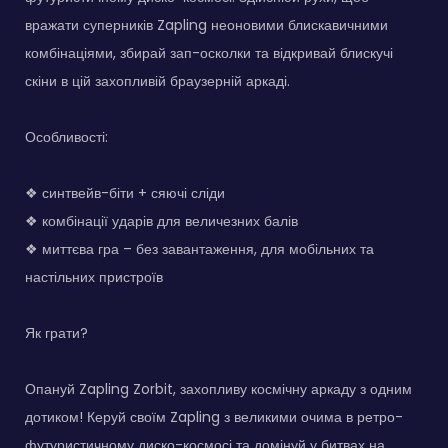
вражати суперників Zapling неоновими блискавичними
комбінаціями, збирай зап-осколки та відкривай блискучі
скіни в цій захопливій браузерній аркаді.
Особливості:
❖ синтвейв-біти + сяючі сліди
❖ комбінації ударів для величезних балів
❖ миттєва гра – без завантаження, для мобільних та
настільних пристроїв
Як грати?
Опануй Zapling Zorbit, захопливу космічну аркаду з одним
дотиком! Керуй своїм Zapling з великими очима в ретро-
футуристичному диско-космосі та домінуй у битвах на