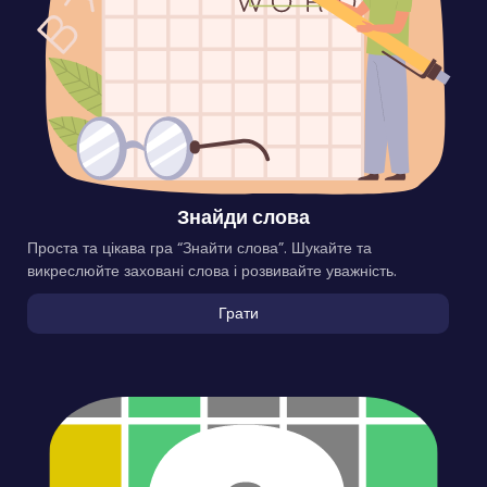
Знайди слова
Проста та цікава гра “Знайти слова”. Шукайте та
викреслюйте заховані слова і розвивайте уважність.
Грати