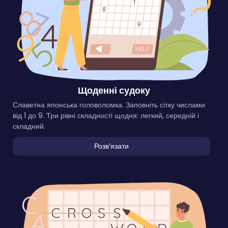
Щоденні судоку
Славетна японська головоломка. Заповніть сітку числами
від 1 до 9. Три рівні складності щодня: легкий, середній і
складний.
Розвʼязати