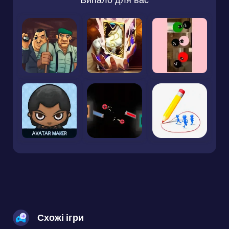
Схожі ігри