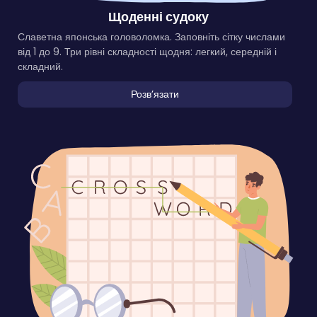
Щоденні судоку
Славетна японська головоломка. Заповніть сітку числами
від 1 до 9. Три рівні складності щодня: легкий, середній і
складний.
Розвʼязати