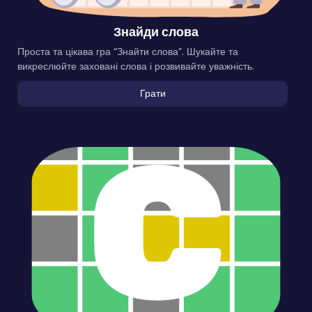
Знайди слова
Проста та цікава гра “Знайти слова”. Шукайте та
викреслюйте заховані слова і розвивайте уважність.
Грати