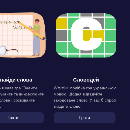
найди слова
Словодей
 цікава гра “Знайти
Wordle-подібна гра українською
Шукайте та викреслюйте
мовою. Щодня відгадуйте
слова і розвивайте
закодоване слово. У вас 6 спроб
.
вгадати слово.
Грати
Грати