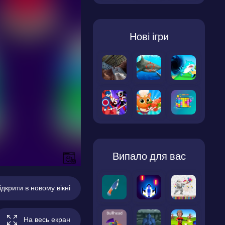
Нові ігри
Випало для вас
ідкрити в новому вікні
На весь екран