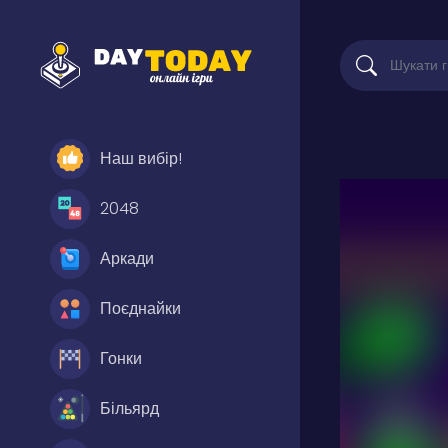
Наш вибір!
2048
Аркади
Поєднайки
Гонки
Більярд