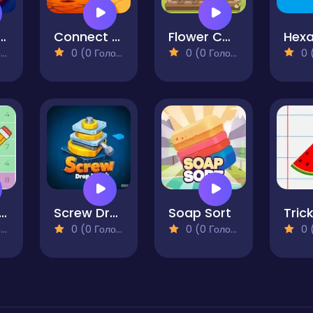
 3D Puzzle Saga
Connect Em All
Flower Collection
)
0 (0 Голосів)
0 (0 Голосів)
0 (0
Challenge Number Grid
Screw Drop Match
Soap Sort
)
0 (0 Голосів)
0 (0 Голосів)
0 (0