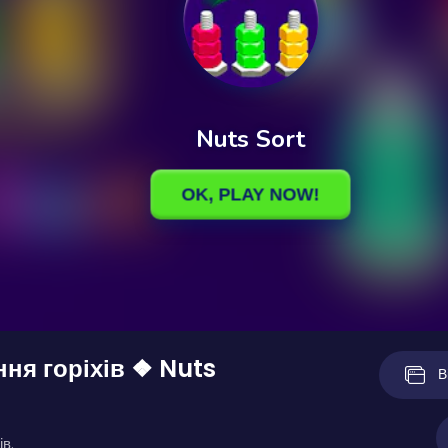
ня горіхів ❖ Nuts
В
ів.