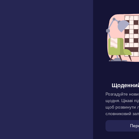
Щоденний
Розгадуйте нови
щодня. Цікаві пі
щоб розвинути л
словниковий зап
Пер