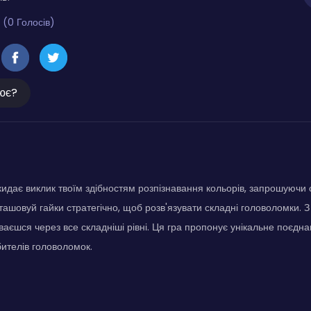
 (0 Голосів)
ює?
 кидає виклик твоїм здібностям розпізнавання кольорів, запрошуючи 
ташовуй гайки стратегічно, щоб розв'язувати складні головоломки.
ваєшся через все складніші рівні. Ця гра пропонує унікальне поєдна
бителів головоломок.