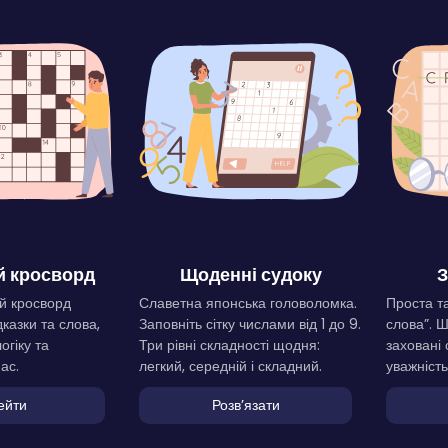
 кросворд
Щоденні судоку
З
й кросворд
Славетна японська головоломка.
Проста та
дказки та слова,
Заповніть сітку числами від 1 до 9.
слова”. 
огіку та
Три рівні складності щодня:
заховані 
ас.
легкий, середній і складний.
уважність
ейти
Розвʼязати