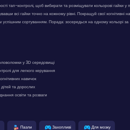
ості тап-контролі, щоб вибирати та розміщувати кольорові гайки у
вавши всі гайки точно на кожному рівні. Покращуй свої когнітивні на
м успішним сортуванням. Порада: зосередься на одному кольорі за
оловоломки у 3D середовищі
нтролі для легкого керування
огнітивних навичок
 дітей та дорослих
днання освіти та розваги
Пазли
Захопливі
Для мозку