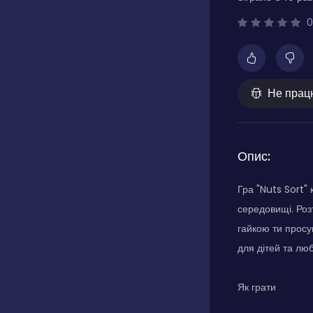
0
Не прац
Опис:
Гра "Nuts Sort"
середовищі. Роз
гайкою ти просу
для дітей та лю
Як грати