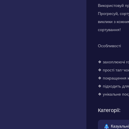
Використовуй пр
Прогресуй, сорту
виклики з кожни
сортування!
Особливості
❖ захоплюючі г
❖ прості тап-ко
❖ покращення к
❖ підходить для
❖ унікальне поє
Категорії:
Казуальні