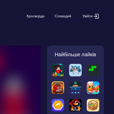
Увійти
Кросворди
Словодей
Найбільше лайків