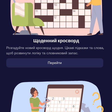
Щоденний кросворд
Розгадуйте новий кросворд щодня. Цікаві підказки та слова,
щоб розвинути логіку та словниковий запас.
Перейти