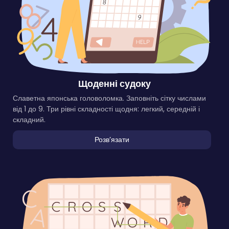
Щоденні судоку
Славетна японська головоломка. Заповніть сітку числами
від 1 до 9. Три рівні складності щодня: легкий, середній і
складний.
Розвʼязати