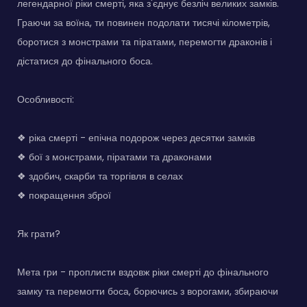
легендарної ріки смерті, яка з'єднує безліч великих замків.
Граючи за воїна, ти повинен подолати тисячі кілометрів,
боротися з монстрами та піратами, перемогти драконів і
дістатися до фінального боса.
Особливості:
❖ ріка смерті - епічна подорож через десятки замків
❖ бої з монстрами, піратами та драконами
❖ здобич, скарби та торгівля в селах
❖ покращення зброї
Як грати?
Мета гри - проплисти вздовж ріки смерті до фінального
замку та перемогти боса, борючись з ворогами, збираючи