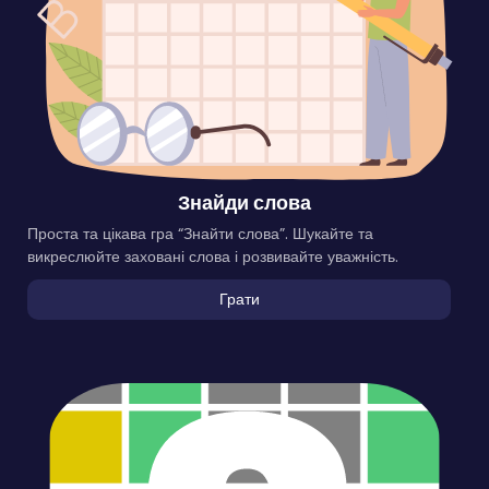
Знайди слова
Проста та цікава гра “Знайти слова”. Шукайте та
викреслюйте заховані слова і розвивайте уважність.
Грати