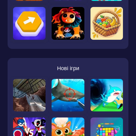
Нові ігри