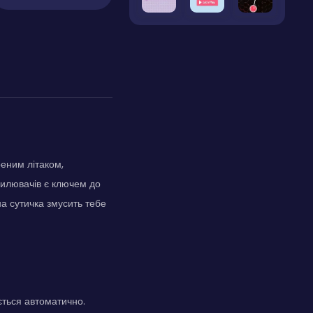
еним літаком,
силювачів є ключем до
а сутичка змусить тебе
ється автоматично.