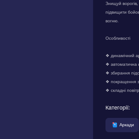
Знищуй ворогів,
підвищити бойов
вогню.
Особливості
❖ динамічний а
❖ автоматична 
❖ збирання під
❖ покращення з
❖ складні повітр
Категорії:
Аркади