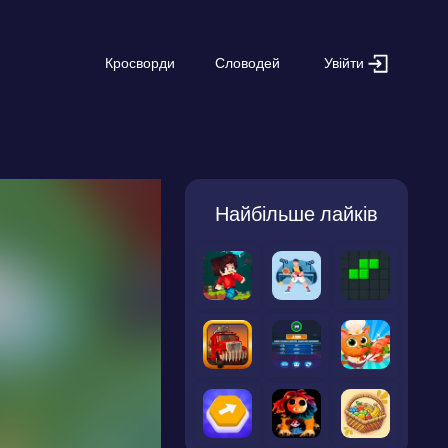
Увійти
Кросворди
Словодей
Найбільше лайків