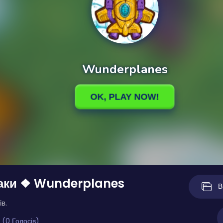
таки ❖ Wunderplanes
В
ів.
 (0 Голосів)