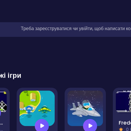
Треба зареєструватися чи увійти, щоб написати к
жі ігри
ubu Geometry Dash
)
0 (0