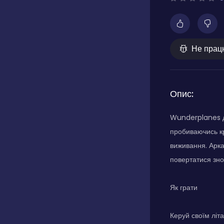
Не прац
Опис:
Wunderplanes до
пробиваючись кр
виживання. Арка
повертатися знов
Як грати
Керуй своїм літ