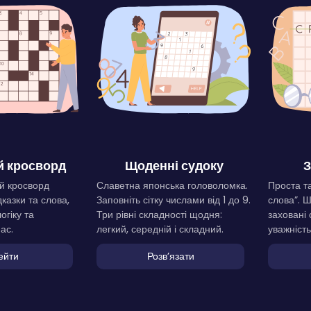
 кросворд
Щоденні судоку
З
й кросворд
Славетна японська головоломка.
Проста та
дказки та слова,
Заповніть сітку числами від 1 до 9.
слова”. 
огіку та
Три рівні складності щодня:
заховані 
ас.
легкий, середній і складний.
уважність
ейти
Розвʼязати