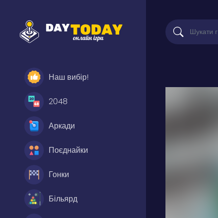
Наш вибір!
2048
Аркади
Поєднайки
Гонки
Більярд