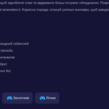
 щоб заробляти очки та відкривати більш потужне обладнання. Пок
і можливості. Корисна порада: опануй ухильні маневри, щоб швидк
ркадний геймплей
стрільба
силювачів
брої
яні бої
Захопливі
Літаки