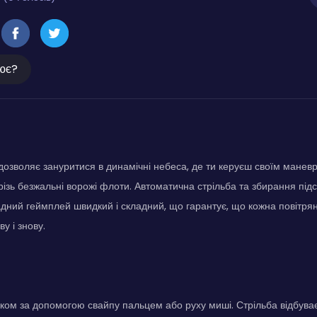
ює?
зволяє зануритися в динамічні небеса, де ти керуєш своїм маневр
ізь безжальні ворожі флоти. Автоматична стрільба та збирання під
дний геймплей швидкий і складний, що гарантує, що кожна повітрян
у і знову.
аком за допомогою свайпу пальцем або руху миші. Стрільба відбува