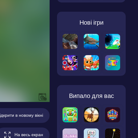
Нові ігри
Випало для вас
ідкрити в новому вікні
На весь екран