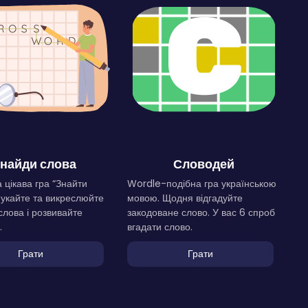
найди слова
Словодей
 цікава гра “Знайти
Wordle-подібна гра українською
Шукайте та викреслюйте
мовою. Щодня відгадуйте
слова і розвивайте
закодоване слово. У вас 6 спроб
.
вгадати слово.
Грати
Грати