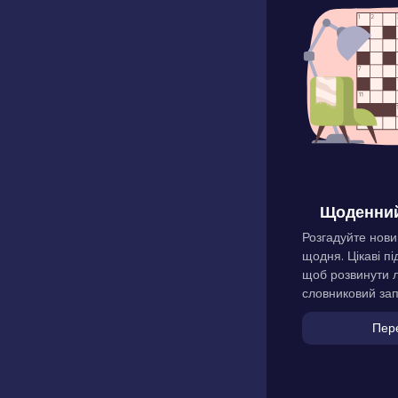
Щоденний
Розгадуйте нови
щодня. Цікаві пі
щоб розвинути л
словниковий зап
Пер