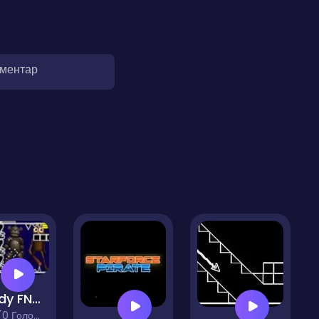
оментар
Freddy FNAF Space Waves
 Голосів)