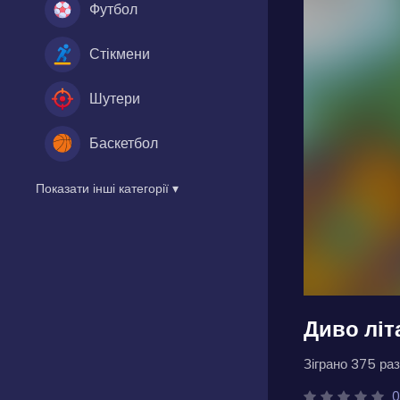
Футбол
Стікмени
Шутери
Баскетбол
Показати інші категорії ▾
Диво лі
Зіграно 375 раз
0