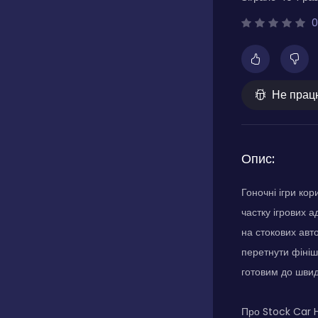
0
Не прац
Опис:
Гоночні ігри ко
частку ігрових а
на стокових авт
перетнути фінішн
готовим до швид
Про Stock Car 