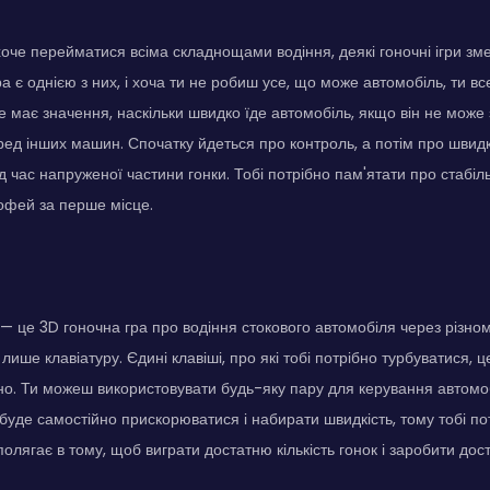
 хоче перейматися всіма складнощами водіння, деякі гоночні ігри зм
а є однією з них, і хоча ти не робиш усе, що може автомобіль, ти в
е має значення, наскільки швидко їде автомобіль, якщо він не може
ед інших машин. Спочатку йдеться про контроль, а потім про швидк
д час напруженої частини гонки. Тобі потрібно пам'ятати про стабіль
офей за перше місце.
— це 3D гоночна гра про водіння стокового автомобіля через різнома
ише клавіатуру. Єдині клавіші, про які тобі потрібно турбуватися, 
но. Ти можеш використовувати будь-яку пару для керування автомоб
 буде самостійно прискорюватися і набирати швидкість, тому тобі по
полягає в тому, щоб виграти достатню кількість гонок і заробити дос