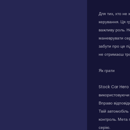
Для тих, хто не
керування. Ця гр
важливу роль. Н
маневрувати сер
забути про це пі
не отримаєш тр
Як грати
Stock Car Hero 
використовуючи л
Вправо відповід
Твій автомобіль
контроль. Мета 
серію.