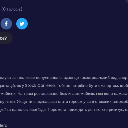
 (0 Голосів)
ює?
ристуються великою популярністю, адже це також реальний вид спор
даптацій, як у Stock Car Hero. Тобі не потрібно бути експертом, що
омобілях. На трасі розташовано безліч автомобілів, і всі вони нама
у лінію. Якщо ти сподіваєшся стати героєм у світі стокових автомобі
кої та наполегливої їзди. Перемога приходить до тих, хто ризикує, ш
Hero