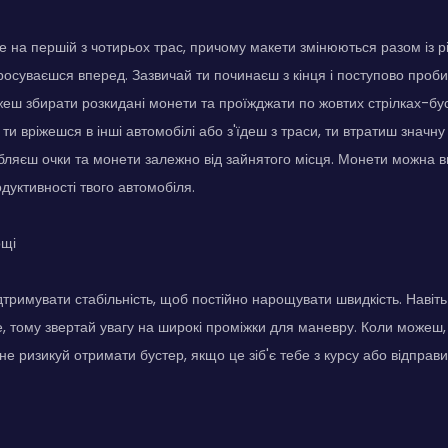
е на першій з чотирьох трас, причому макети змінюються разом із р
 просуваєшся вперед. Зазвичай ти починаєш з кінця і поступово проб
жеш збирати розкидані монети та проїжджати по жовтих стрілках-бу
ти вріжешся в інші автомобілі або з'їдеш з траси, ти втратиш значну
бляєш очки та монети залежно від зайнятого місця. Монети можна в
уктивності твого автомобіля.
ощі
ідтримувати стабільність, щоб постійно нарощувати швидкість. Наві
е, тому звертай увагу на широкі проміжки для маневру. Коли можеш
 не ризикуй отримати бустер, якщо це зіб'є тебе з курсу або відправ