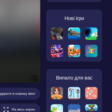
Нові ігри
Випало для вас
ідкрити в новому вікні
На весь екран