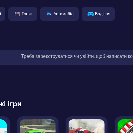
і
Гонки
Автомобілі
Водіння
Треба зареєструватися чи увійти, щоб написати к
жі ігри