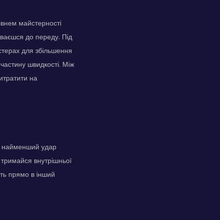
івнем майстерності
иваєшся до переду. Під
стерах для збільшення
 частину швидкості. Між
итратити на
ть найменший удар
, тримайся внутрішньої
ить прямо в інший