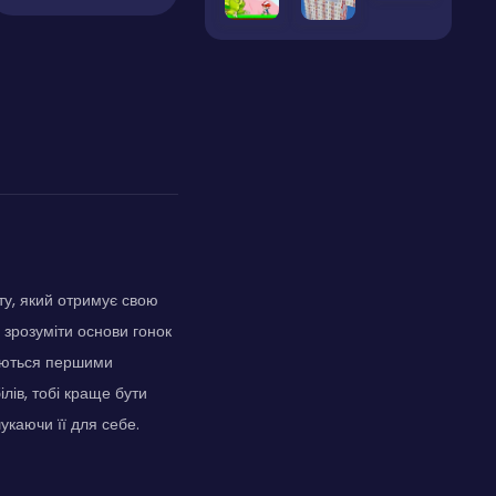
ту, який отримує свою
б зрозуміти основи гонок
гаються першими
лів, тобі краще бути
укаючи її для себе.