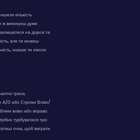
еншили кількість
се ж виконуєш дуже
 залишатися на дорозі та
ість, але ти можеш
ність, інакше ти ніколи
нітні траси,
це A/D або Стрілки Вліво/
ілем вліво або вправо.
трібно турбуватися про
татньо очок, щоб виграти