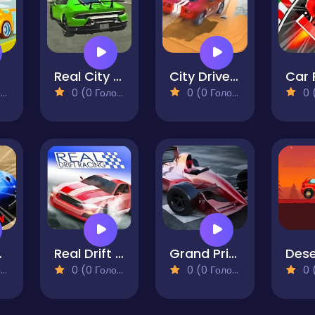
c
Real City Driving 2
City Driver Destroy Car
Car 
)
0 (0 Голосів)
0 (0 Голосів)
0 (0
lution
Real Drift Racing
Grand Prix Hero
)
0 (0 Голосів)
0 (0 Голосів)
0 (0