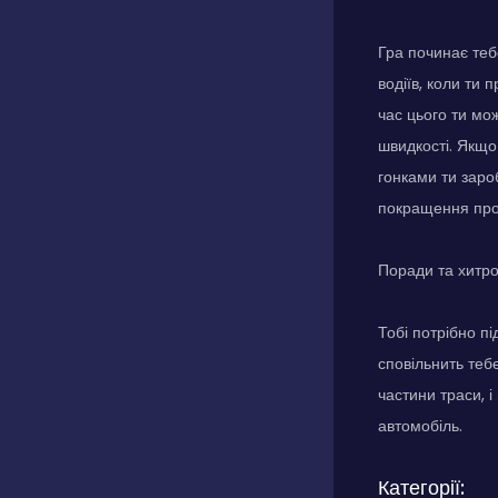
Гра починає теб
водіїв, коли ти
час цього ти мо
швидкості. Якщо 
гонками ти заро
покращення прод
Поради та хитр
Тобі потрібно п
сповільнить теб
частини траси, і
автомобіль.
Категорії: