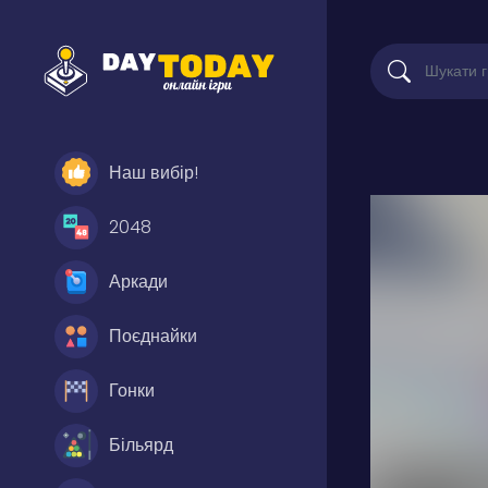
Наш вибір!
2048
Аркади
Поєднайки
Гонки
Більярд