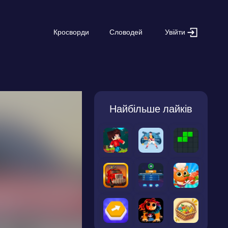
Увійти
Кросворди
Словодей
Найбільше лайків