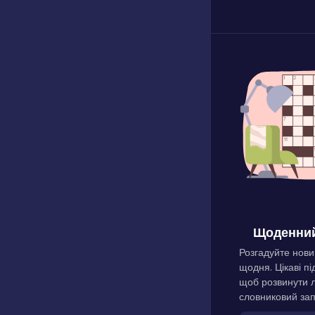
Щоденний
Розгадуйте нови
щодня. Цікаві пі
щоб розвинути л
словниковий зап