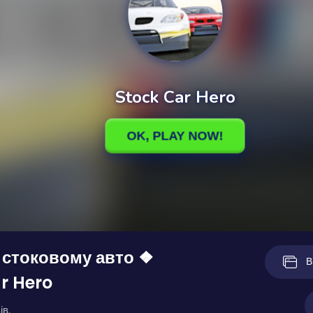
 стоковому авто ❖
В
r Hero
ів.