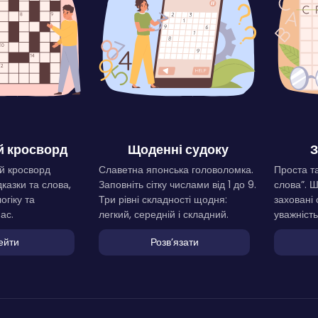
 кросворд
Щоденні судоку
З
й кросворд
Славетна японська головоломка.
Проста та
дказки та слова,
Заповніть сітку числами від 1 до 9.
слова”. 
огіку та
Три рівні складності щодня:
заховані 
ас.
легкий, середній і складний.
уважність
ейти
Розвʼязати