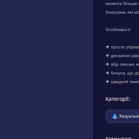
якомога більше 
бонусами, які м
Особливості
❖ просте управл
❖ динамічні рів
❖ збір сяючих м
❖ бонуси, що до
❖ швидкий темп 
Категорії:
Казуальні
Коментарі