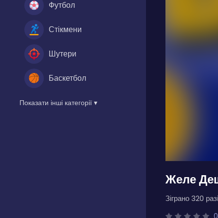
Футбол
Стікмени
Шутери
Баскетбол
Показати інші категорії ▾
Желе Деш
Зіграно 320 разі
0