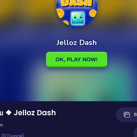
 ❖ Jelloz Dash
В
в.
 (0 Голосів)