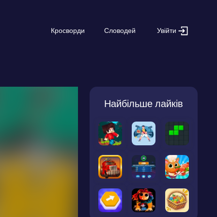
Увійти
Кросворди
Словодей
Найбільше лайків