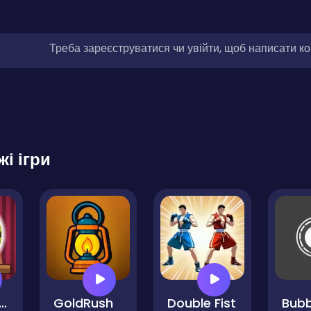
Треба зареєструватися чи увійти, щоб написати к
жі ігри
tle Blaster Game
GoldRush
Double Fist