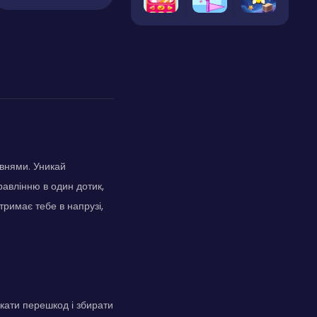
івнями. Уникай
равлінню в один дотик,
тримає тебе в напрузі,
икати перешкод і збирати