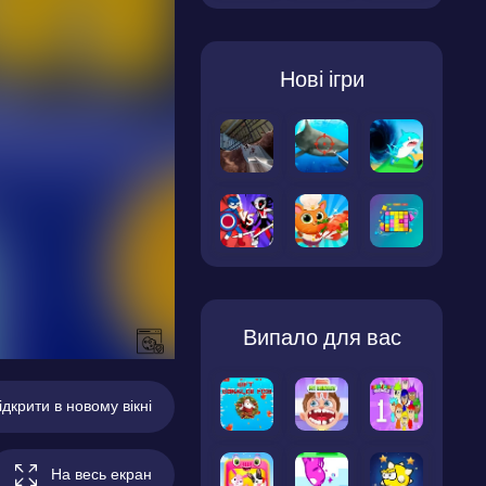
Нові ігри
Випало для вас
ідкрити в новому вікні
На весь екран