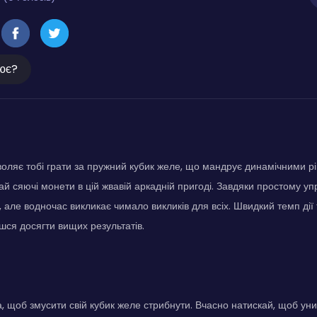
ює?
воляє тобі грати за пружний кубик желе, що мандрує динамічними р
ай сяючі монети в цій жвавій аркадній пригоді. Завдяки простому уп
 але водночас викликає чимало викликів для всіх. Швидкий темп дії 
шся досягти вищих результатів.
, щоб змусити свій кубик желе стрибнути. Вчасно натискай, щоб ун