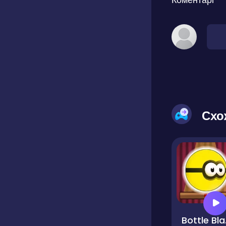
Схо
Bot