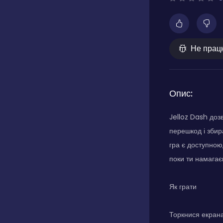
Не прац
Опис:
Jelloz Dash доз
перешкод і збир
гра є доступною,
поки ти намагає
Як грати
Торкнися екрана