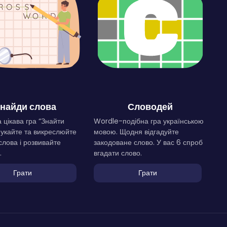
найди слова
Словодей
 цікава гра “Знайти
Wordle-подібна гра українською
Шукайте та викреслюйте
мовою. Щодня відгадуйте
слова і розвивайте
закодоване слово. У вас 6 спроб
.
вгадати слово.
Грати
Грати