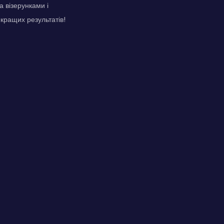
а візерунками і
йкращих результатів!