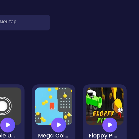
оментар
Bubble Up Arcade
Mega Coin Mayhem Collect Coins Game
Floppy Pipe