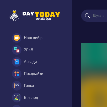
Наш вибір!
2048
Аркади
Поєднайки
Гонки
Більярд