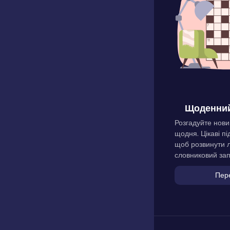
Щоденний
Розгадуйте нови
щодня. Цікаві пі
щоб розвинути л
словниковий зап
Пер