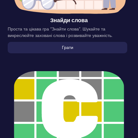
Знайди слова
Проста та цікава гра “Знайти слова”. Шукайте та
викреслюйте заховані слова і розвивайте уважність.
Грати