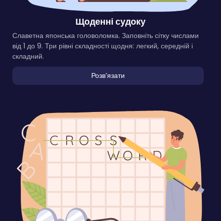
Щоденні судоку
Славетна японська головоломка. Заповніть сітку числами
від 1 до 9. Три рівні складності щодня: легкий, середній і
складний.
Розвʼязати