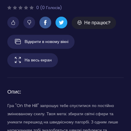
0 (0 Голосів)
Не працює?
Відкрити в новому вікні
На весь екран
Опис:
Гра "On the Hill" запрошує тебе спуститися по постійно
змінюваному схилу. Твоя мета: збирати світні сфери та
уникати перешкод на швидкісному пагорбі. З одним лише
натисканням тобі знадобляться швидкі рефлекси та