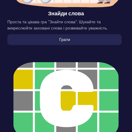
Знайди слова
Проста та цікава гра “Знайти слова”. Шукайте та
викреслюйте заховані слова і розвивайте уважність.
Грати