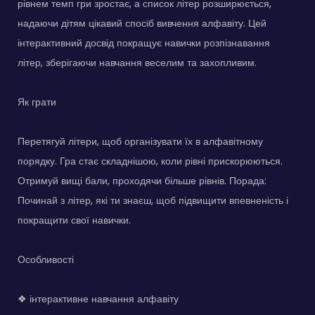
рівнем темп гри зростає, а список літер розширюється,
надаючи дітям цікавий спосіб вивчення алфавіту. Цей
інтерактивний досвід покращує навички розпізнавання
літер, зберігаючи навчання веселим та захопливим.
Як грати
Перетягуй літери, щоб організувати їх в алфавітному
порядку. Гра стає складнішою, коли рівні прискорюються.
Отримуй вищі бали, проходячи більше рівнів. Порада:
Починай з літер, які ти знаєш, щоб підвищити впевненість і
покращити свої навички.
Особливості
❖ інтерактивне навчання алфавіту