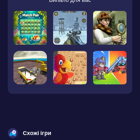
Схожі ігри