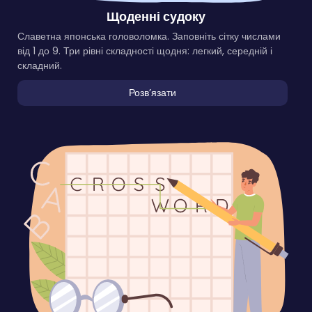
Щоденні судоку
Славетна японська головоломка. Заповніть сітку числами
від 1 до 9. Три рівні складності щодня: легкий, середній і
складний.
Розвʼязати