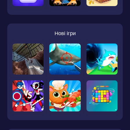
Нові ігри