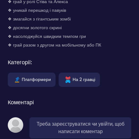
❖ грай у ролі Стіва та Алекса
❖ уникай перешкод і павуків
❖ змагайся з гігантським зомбі
❖ досягни золотого скрині
❖ насолоджуйся швидким темпом гри
❖ грай разом з другом на мобільному або ПК
Категорії:
Платформери
На 2 гравці
Коментарі
Треба зареєструватися чи увійти, щоб
написати коментар