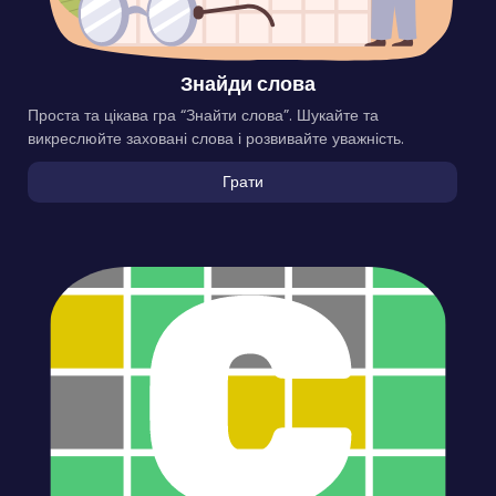
Знайди слова
Проста та цікава гра “Знайти слова”. Шукайте та
викреслюйте заховані слова і розвивайте уважність.
Грати