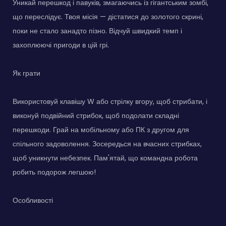
Уникай перешкод і павуків, змагаючись із гігантським зомбі,
що переслідує. Твоя місія — дістатися до золотого скрині,
поки не стало занадто пізно. Відчуй швидкий темп і
захоплюючі пригоди в цій грі.
Як грати
Використовуй клавішу W або стрілку вгору, щоб стрибати, і
виконуй подвійний стрибок, щоб подолати складні
перешкоди. Грай на мобільному або ПК з другом для
спільного задоволення. Зосередься на вчасних стрибках,
щоб уникнути небезпек. Пам'ятай, що командна робота
робить подорож легшою!
Особливості