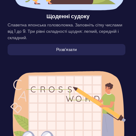
Щоденні судоку
Славетна японська головоломка. Заповніть сітку числами
від 1 до 9. Три рівні складності щодня: легкий, середній і
складний.
Розвʼязати