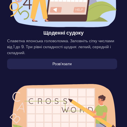
Щоденні судоку
Славетна японська головоломка. Заповніть сітку числами
від 1 до 9. Три рівні складності щодня: легкий, середній і
складний.
Розвʼязати