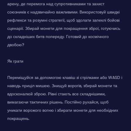
арену, де перемога над супротивниками та захист
союзників є надзвичайно важливими. Використовуй швидкі
рефлекси та розумні стратегії, щоб здолати запеклі бойові
сценарії. Збирай монети для покращення зброї, готуючись
до складніших битв попереду. Готовий до космічного
двобою?
Як грати
Переміщуйся за допомогою клавіш зі стрілками або WASD і
наводь приціл мишею. Знищуй ворогів, збирай монети та
вдосконалюй зброю. Рівні стають все складнішими,
вимагаючи тактичних рішень. Постійно рухайся, щоб
уникати ворожого вогню і збирати монети для необхідних
покращень.