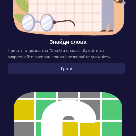
Знайди слова
Проста та цікава гра “Знайти слова”. Шукайте та
викреслюйте заховані слова і розвивайте уважність.
Грати