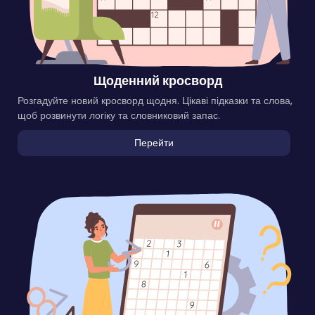
Щоденний кросворд
Розгадуйте новий кросворд щодня. Цікаві підказки та слова,
щоб розвинути логіку та словниковий запас.
Перейти