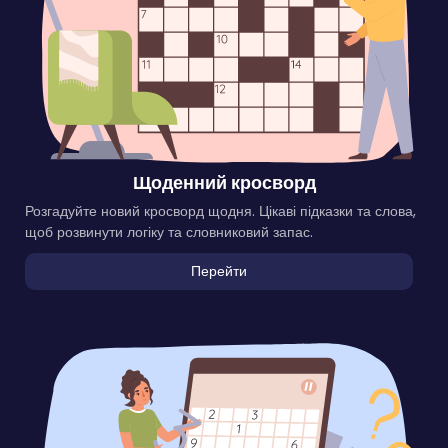
Щоденний кросворд
Розгадуйте новий кросворд щодня. Цікаві підказки та слова,
щоб розвинути логіку та словниковий запас.
Перейти