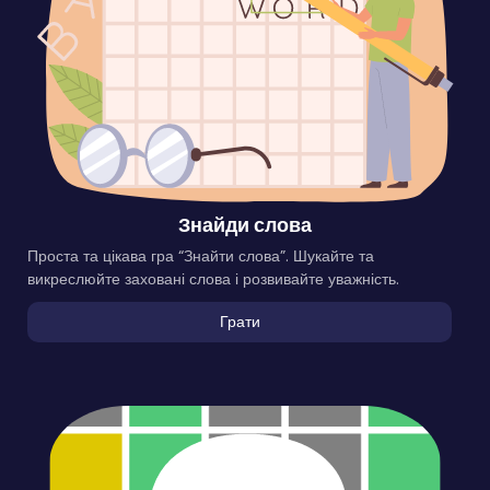
Знайди слова
Проста та цікава гра “Знайти слова”. Шукайте та
викреслюйте заховані слова і розвивайте уважність.
Грати