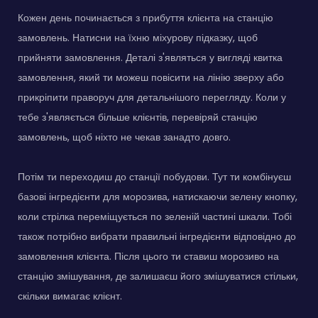
Кожен день починається з прибуття клієнта на станцію
замовлень. Натисни на їхню міхурову підказку, щоб
прийняти замовлення. Деталі з'являться у вигляді квитка
замовлення, який ти можеш повісити на лінію зверху або
прикріпити праворуч для детальнішого перегляду. Коли у
тебе з'являється більше клієнтів, перевіряй станцію
замовлень, щоб ніхто не чекав занадто довго.
Потім ти переходиш до станції побудови. Тут ти комбінуєш
базові інгредієнти для морозива, натискаючи зелену кнопку,
коли стрілка переміщується по зеленій частині шкали. Тобі
також потрібно вибрати правильні інгредієнти відповідно до
замовлення клієнта. Після цього ти ставиш морозиво на
станцію змішування, де залишаєш його змішуватися стільки,
скільки вимагає клієнт.