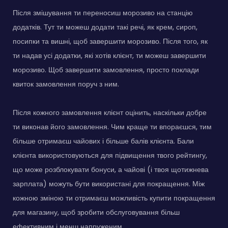
Після змішування ти переносиш морозиво на станцію
додатків. Тут ти можеш додати такі речі, як крем, сироп,
посипки та вишні, щоб завершити морозиво. Після того, як
ти надав усі додатки, які хотів клієнт, ти можеш завершити
морозиво. Щоб завершити замовлення, просто поклади
квиток замовлення поруч з ним.
Після кожного замовлення клієнт оцінить, наскільки добре
ти виконав його замовлення. Чим краще ти впораєшся, тим
більше отримаєш чайових і більше балів клієнта. Бали
клієнта використовуються для підвищення твого рейтингу,
що може розблокувати бонуси, а чайові (і твоя щотижнева
зарплата) можуть бути використані для покращення. Між
кожною зміною ти отримаєш можливість купити покращення
для магазину, щоб зробити обслуговування більш
ефективним і менш напруженим.