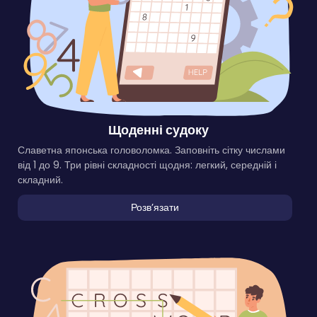
Щоденні судоку
Славетна японська головоломка. Заповніть сітку числами
від 1 до 9. Три рівні складності щодня: легкий, середній і
складний.
Розвʼязати