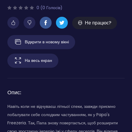
0 (0 Голосів)
Не працює?
Відкрити в новому вікні
На весь екран
Опис:
Навіть коли не відчуваєш літньої спеки, завжди приємно
побалувати себе солодким частуванням, як у Papa's
Freezeria. Так, Папа знову повертається, щоб розширити
свою зростаючу імперію їжі у сферу десертів. Він відкрив