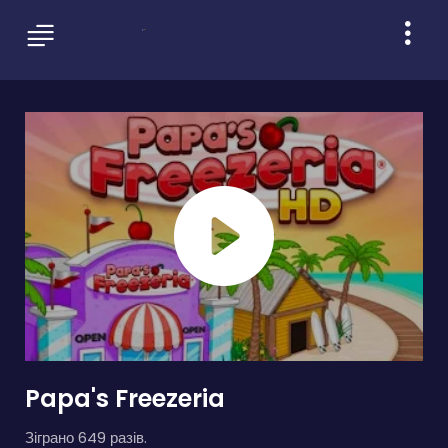
Papa's Freezeria
Зіграно 649 разів.