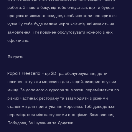
роботи. З іншого боку, від тебе очікується, що ти будеш
працювати якомога швидше, особливо коли пошириться
чутка і у тебе буде велика черга клієнтів, які чекають на
замовлення, і ти повинен обслуговувати кожного з них
ефективно.
Як грати
Papa's Freezeria - це 2D гра обслуговування, де ти
повинен готувати морозиво для людей, використовуючи
мишу. За допомогою курсора ти можеш переміщатися по
різних частинах ресторану та взаємодіяти з різними
станціями для приготування морозива. Тобі доведеться
переміщатися між наступними станціями: Замовлення,
Побудова, Змішування та Додатки.