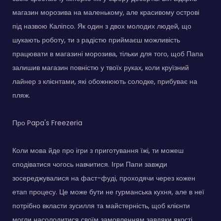
магазин морозива на маленькому, але красивому острові
під назвою Каліпсо. Як один з двох молодих людей, що
шукають роботу, ти з радістю приймаєш можливість
працювати в магазині морозива, тільки для того, щоб Папа
залишив магазин повністю у твоїх руках, коли круїзний
лайнер з клієнтами, які обожнюють солодке, прибуває на
пляж.
Про Papa's Freezeria
Коли мова йде про ігри з приготування їжі, ти можеш
сподіватися чогось навчитися. Ігри Папи завжди
зосереджувалися на фаст-фуді, проходячи через кожен
етап процесу. Це може бути не гурманська кухня, але в неї
потрібно вкласти зусилля та майстерність, щоб клієнти
могли насолодитися своїм замовленням завдяки якості