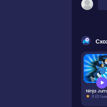
Схо
N
0 (0 Голосів