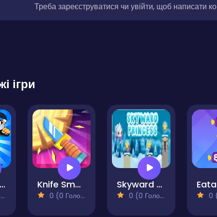
Треба зареєструватися чи увійти, щоб написати к
жі ігри
inja Jump and Run
Knife Smash
Skyward Princess Pro
)
0 (0 Голосів)
0 (0 Голосів)
0 (0