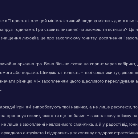
ає в її простоті, але цей мінімалістичний шедевр містить достатньо
напрузі годинами. Гра ставить питання: чи зможеш ти встигати? Це 
 знищення лиходіїв; це про захоплюючу гонитву, досягнення і захо
 звичайна аркадна гра. Вона більше схожа на спринт через лабіринт
моги або поразки. Швидкість і точність - твої союзники тут, рішення
значати різницю між захопленням цього щасливого переслідувача 
.
кадні ігри, які випробовують твої навички, а не лише рефлекси, тод
Вона пропонує виклик, якого ти ще не бачив – захоплюючу поїздку на
 не лише в захопленні невловимого смайлика, а й у радості від гони
 аркадного ентузіаста і відправить у захопливу подорож стратегічних