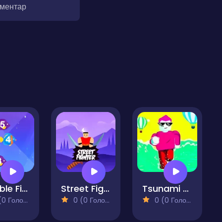
оментар
Eatable Fishes
Street Fighter Online Game
Tsunami Race
 Голосів)
0 (0 Голосів)
0 (0 Голосів)