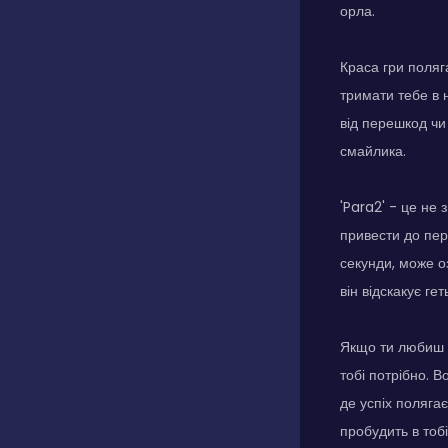
орла.
Краса гри поляг
тримати тебе в 
від перешкод чи
смайлика.
'Para2' - це не
привести до пере
секунди, може о
він відскакує геть
Якщо ти любиш ар
тобі потрібно. 
де успіх полягає
пробудить в тобі