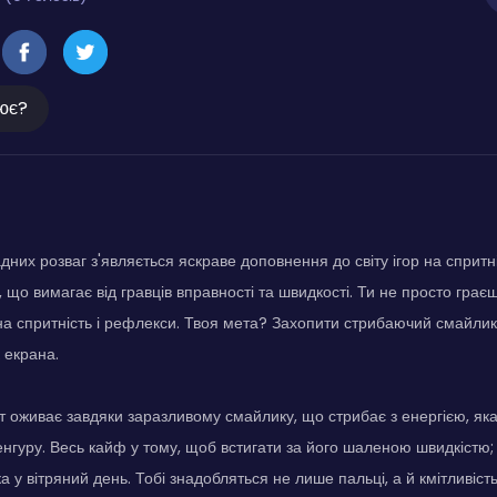
ює?
дних розваг з'являється яскраве доповнення до світу ігор на спритніс
 що вимагає від гравців вправності та швидкості. Ти не просто граєш
на спритність і рефлекси. Твоя мета? Захопити стрибаючий смайлик
к екрана.
світ оживає завдяки заразливому смайлику, що стрибає з енергією, я
енгуру. Весь кайф у тому, щоб встигати за його шаленою швидкістю;
 у вітряний день. Тобі знадобляться не лише пальці, а й кмітливість 