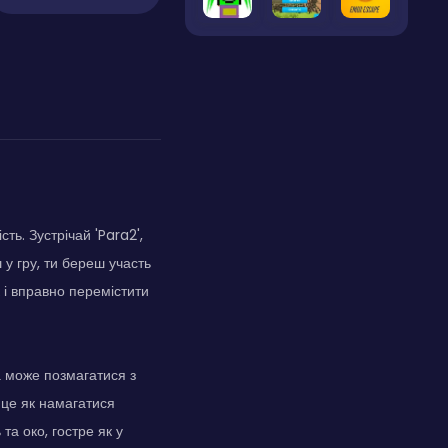
ть. Зустрічай 'Para2',
 у гру, ти береш участь
 і вправно перемістити
ка може позмагатися з
 це як намагатися
та око, гостре як у