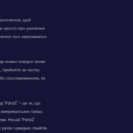
 захоплення, щоб
не просто про ухилення
плення того невловимого
, де кожен поворот може
, прийняте за частку
або спостереженням, як
і 'Para2' - це те, що
 американських гірках,
тви. Нехай 'Para2'
 рухів і швидких свайпів.