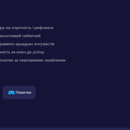
а на спритність і рефлекси
 захопливий геймплей
равжніх аркадних ентузіастів
чність як ключ до успіху
онитва за невловимим смайликом
Навички