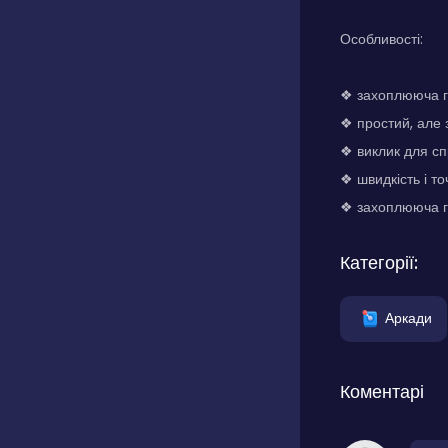
Особливості:
❖ захоплююча гр
❖ простий, але
❖ виклик для сп
❖ швидкість і то
❖ захоплююча г
Категорії:
Аркади
Коментарі