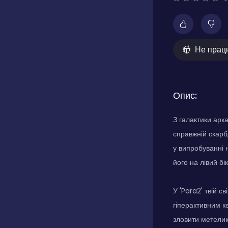
Не прац
Опис:
З галактики арка
справжній скарб,
у випробуванні 
його на лівий бі
У 'Para2' твій 
гіперактивним к
зловити метелика