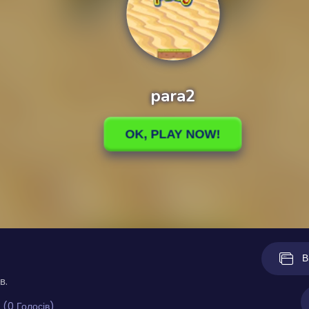
В
в.
 (0 Голосів)