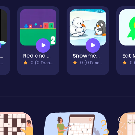
Jump Bottle
Red and Blue Adventure 2
Snowmen VS Penguin
Eat 
)
0 (0 Голосів)
0 (0 Голосів)
0 (0