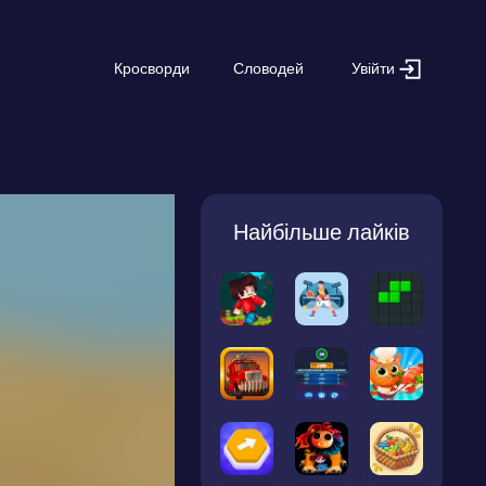
Увійти
Кросворди
Словодей
Найбільше лайків