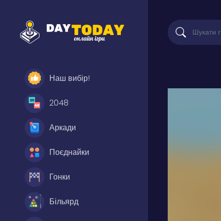
Наш вибір!
2048
Аркади
Поєднайки
Гонки
Більярд