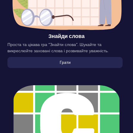
Знайди слова
Проста та цікава гра “Знайти слова”. Шукайте та
викреслюйте заховані слова і розвивайте уважність.
Грати