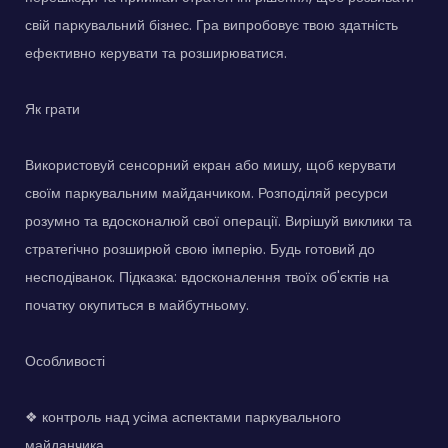
свій паркувальний бізнес. Гра випробовує твою здатність
ефективно керувати та розширюватися.
Як грати
Використовуй сенсорний екран або мишу, щоб керувати
своїм паркувальним майданчиком. Розподіляй ресурси
розумно та вдосконалюй свої операції. Вирішуй виклики та
стратегічно розширюй свою імперію. Будь готовий до
несподіванок. Підказка: вдосконалення твоїх об'єктів на
початку окупиться в майбутньому.
Особливості
❖ контроль над усіма аспектами паркувального
майданчика