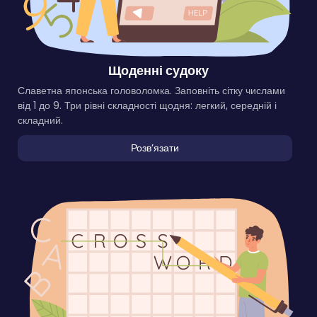
Щоденні судоку
Славетна японська головоломка. Заповніть сітку числами
від 1 до 9. Три рівні складності щодня: легкий, середній і
складний.
Розвʼязати