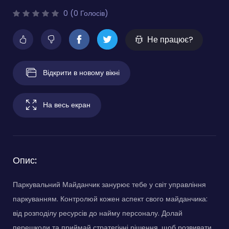
0 (0 Голосів)
Не працює?
Відкрити в новому вікні
На весь екран
Опис:
Паркувальний Майданчик занурює тебе у світ управління
паркуванням. Контролюй кожен аспект свого майданчика:
від розподілу ресурсів до найму персоналу. Долай
перешкоди та приймай стратегічні рішення, щоб розвивати