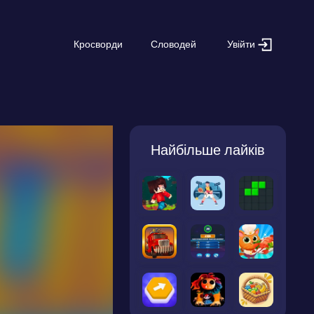
Увійти
Кросворди
Словодей
Найбільше лайків