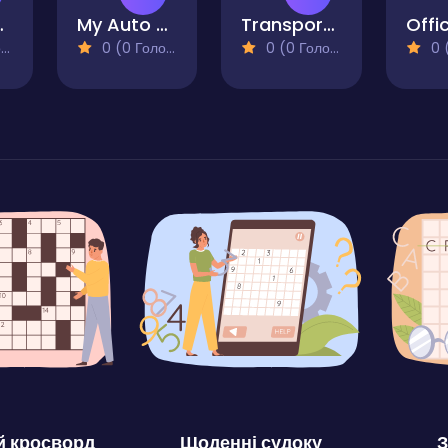
s Idle
My Auto Service
Transport Tycoon Deluxe - Open TTD
Offic
)
0 (0 Голосів)
0 (0 Голосів)
0 (0
 кросворд
Щоденні судоку
З