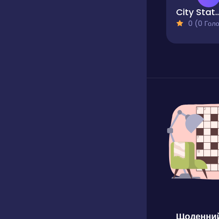
City State
0 (0 Голосів
Щоденний