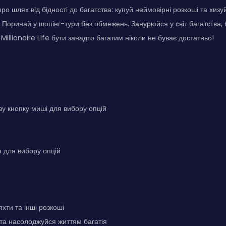
ро шлях від бідності до багатства: купуй неймовірні розкоші та хиз
 Поринай у шопінг-тури без обмежень. Занурюйся у світ багатства, 
Millionaire Life бути занадто багатим ніколи не буває достатньо!
ву кнопку миші для вибору опцій
 для вибору опцій
яхти та інші розкоші
та насолоджуйся життям багатія