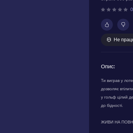
0
Не прац
Опис:
Ти виграв у лоте
дозволяє втілити
у гольф цілий д
до бідності.
ЖИВИ НА ПОВ