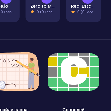
e.io
Zero to Millionaire!
Real Estate Tycoon
 Голосів)
0 (0 Голосів)
0 (0 Голосів)
найди слова
Словодей