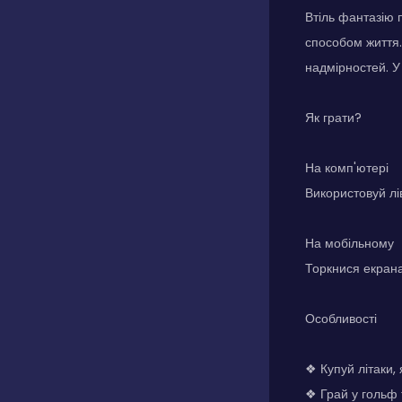
Втіль фантазію п
способом життя.
надмірностей. У 
Як грати?
На комп'ютері
Використовуй лі
На мобільному
Торкнися екрана
Особливості
❖ Купуй літаки, 
❖ Грай у гольф 