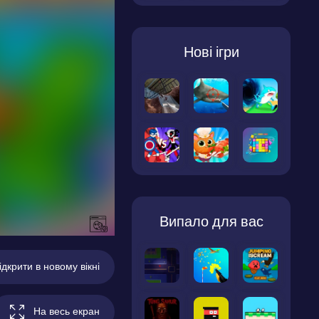
Нові ігри
Випало для вас
ідкрити в новому вікні
На весь екран