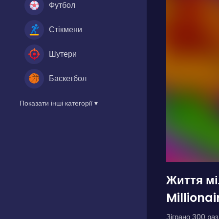
Футбол
Стікмени
Шутери
Баскетбол
Показати інші категорії ▾
Життя м
Millionai
Зіграно 300 разі