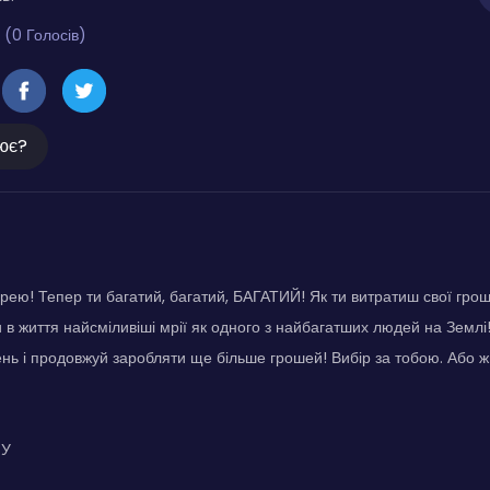
 (0 Голосів)
ює?
рею! Тепер ти багатий, багатий, БАГАТИЙ! Як ти витратиш свої гроші?
 в життя найсміливіші мрії як одного з найбагатших людей на Землі! 
ень і продовжуй заробляти ще більше грошей! Вибір за тобою. Або ж
НУ