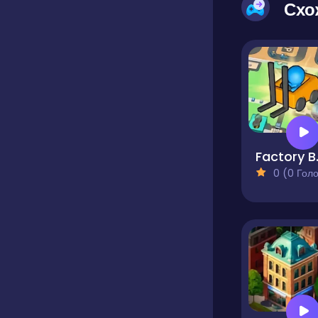
Схо
Fac
0 (0 Голосів