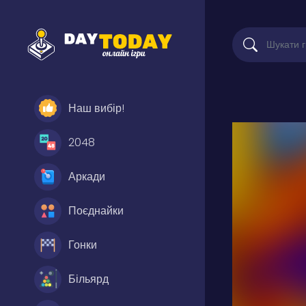
Наш вибір!
2048
Аркади
Поєднайки
Гонки
Більярд