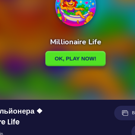
ільйонера ❖
В
re Life
в.