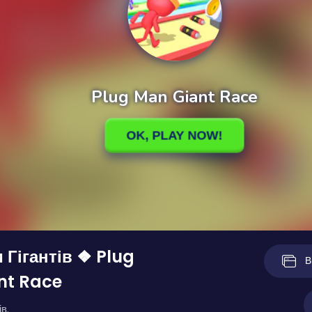
 Гігантів ❖ Plug
В
nt Race
в.