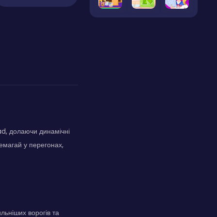
ad, долаючи динамічні
емагай у перегонах,
льніших ворогів та