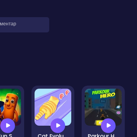
оментар
TunTun Sahur Super Runner Game
Cat Evolution
Parkour Hero