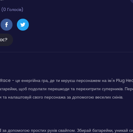
 (0 Голосів)
ює?
Race - це енергійна гра, де ти керуєш персонажем на ім'я Plug He
атарейки, щоб подолати перешкоди та перехитрити суперників. Пер
 та налаштовуй свого персонажа за допомогою веселих скінів.
 за допомогою простих рухів свайпом. Збирай батарейки, уникай си