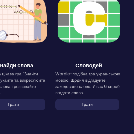
найди слова
Словодей
 цікава гра “Знайти
Wordle-подібна гра українською
Шукайте та викреслюйте
мовою. Щодня відгадуйте
слова і розвивайте
закодоване слово. У вас 6 спроб
.
вгадати слово.
Грати
Грати