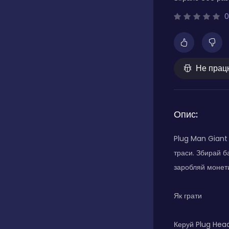
0
Не прац
Опис:
Plug Man Giant 
траси. Збирай б
заробляй монети
Як грати
Керуй Plug Head