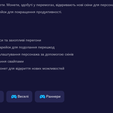
ти. Монети, здобуті у перемогах, відкривають нові скіни для персон
ейок для покращення продуктивності.
си та захопливі перегони
арейок для подолання перешкод
алаштування персонажа за допомогою скінів
ання свайпами
онет для відкриття нових можливостей
Веселі
Раннери