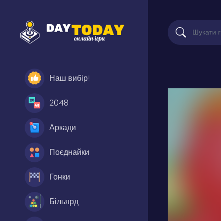
Наш вибір!
2048
Аркади
Поєднайки
Гонки
Більярд