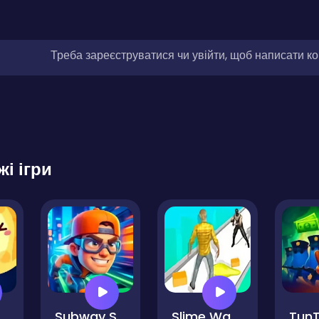
Треба зареєструватися чи увійти, щоб написати к
жі ігри
Cheese Moon
Subway Sprint 3D
Slime Warrior Run