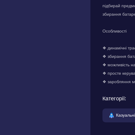
підбирай предме
збирання батар
Особливості
❖ динамічні тра
❖ збирання бат
❖ можливість н
❖ просте керув
❖ заробляння м
Категорії:
Казуальні