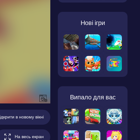
Нові ігри
Випало для вас
ідкрити в новому вікні
На весь екран