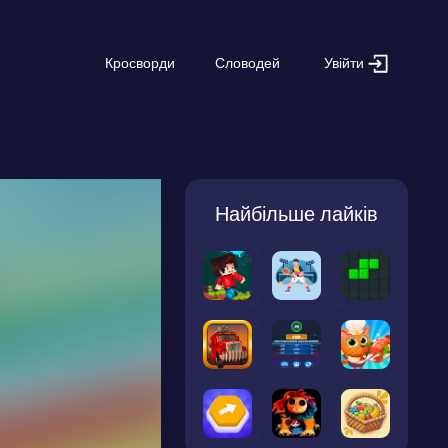
Увійти
Кросворди
Словодей
Найбільше лайків