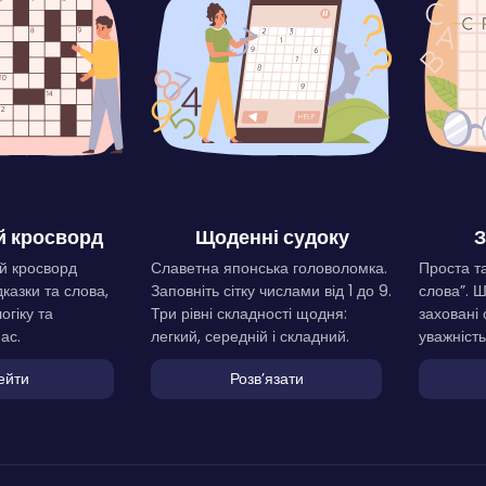
 кросворд
Щоденні судоку
З
й кросворд
Славетна японська головоломка.
Проста та
дказки та слова,
Заповніть сітку числами від 1 до 9.
слова”. 
огіку та
Три рівні складності щодня:
заховані 
ас.
легкий, середній і складний.
уважність
ейти
Розвʼязати