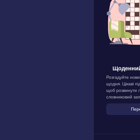
Щоденний
Розгадуйте нови
щодня. Цікаві пі
щоб розвинути л
словниковий зап
Пер