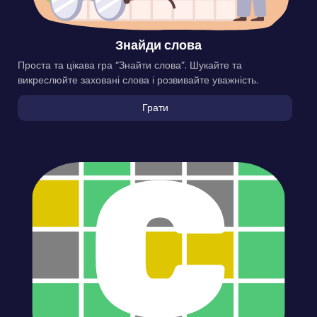
Знайди слова
Проста та цікава гра “Знайти слова”. Шукайте та
викреслюйте заховані слова і розвивайте уважність.
Грати