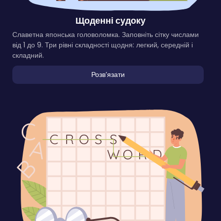
Щоденні судоку
Славетна японська головоломка. Заповніть сітку числами
від 1 до 9. Три рівні складності щодня: легкий, середній і
складний.
Розвʼязати