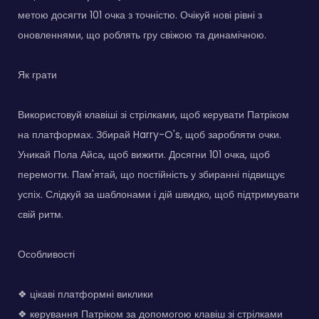
метою досягти 101 очка з точністю. Очікуй нові рівні з
оновленнями, що роблять гру свіжою та динамічною.
Як грати
Використовуй клавіші зі стрілками, щоб керувати Патріком
на платформах. Збирай Harry-O's, щоб заробляти очки.
Уникай Пола Айса, щоб вижити. Досягни 101 очка, щоб
перемогти. Пам'ятай, що постійність у збиранні підвищує
успіх. Слідкуй за шаблонами і дій швидко, щоб підтримувати
свій ритм.
Особливості
❖ цікаві платформні виклики
❖ керування Патріком за допомогою клавіш зі стрілками