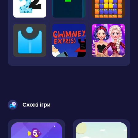
Схожі ігри