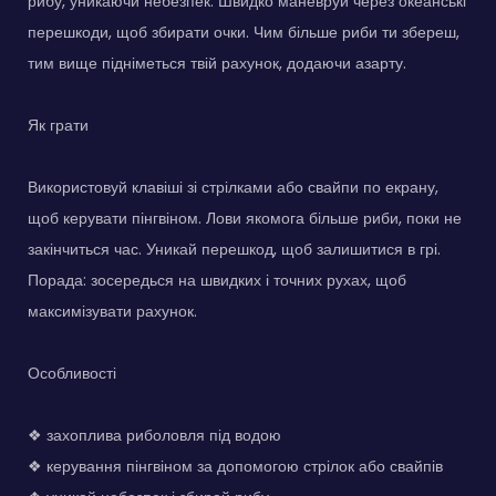
рибу, уникаючи небезпек. Швидко маневруй через океанські
перешкоди, щоб збирати очки. Чим більше риби ти збереш,
тим вище підніметься твій рахунок, додаючи азарту.
Як грати
Використовуй клавіші зі стрілками або свайпи по екрану,
щоб керувати пінгвіном. Лови якомога більше риби, поки не
закінчиться час. Уникай перешкод, щоб залишитися в грі.
Порада: зосередься на швидких і точних рухах, щоб
максимізувати рахунок.
Особливості
❖ захоплива риболовля під водою
❖ керування пінгвіном за допомогою стрілок або свайпів