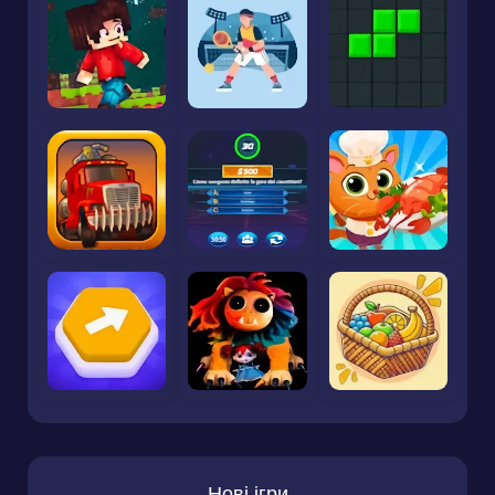
Нові ігри