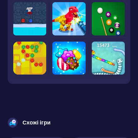
Схожі ігри