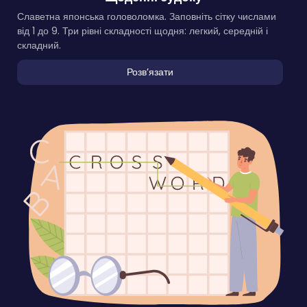
Славетна японська головоломка. Заповніть сітку числами
від 1 до 9. Три рівні складності щодня: легкий, середній і
складний.
Розвʼязати