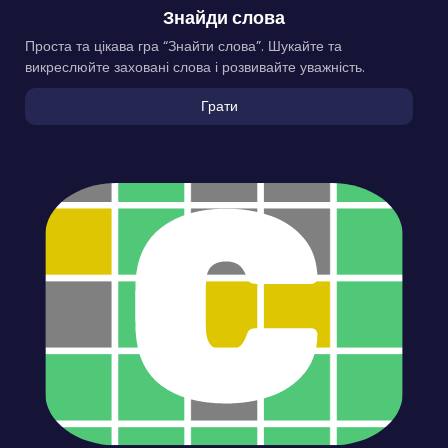
Знайди слова
Проста та цікава гра “Знайти слова”. Шукайте та
викреслюйте заховані слова і розвивайте уважність.
Грати