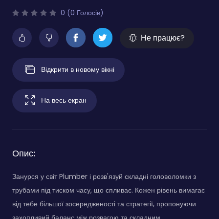
0 (0 Голосів)
Не працює?
Відкрити в новому вікні
На весь екран
Опис:
Занурся у світ Plumber і розв'язуй складні головоломки з
трубами під тиском часу, що спливає. Кожен рівень вимагає
від тебе більшої зосередженості та стратегії, пропонуючи
захопливий баланс між розвагою та складним