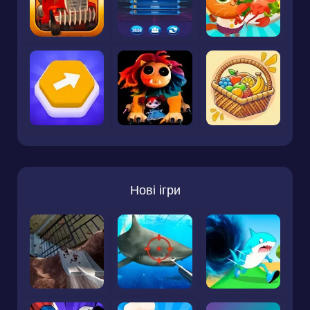
Нові ігри