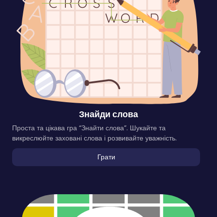
Знайди слова
Проста та цікава гра “Знайти слова”. Шукайте та
викреслюйте заховані слова і розвивайте уважність.
Грати