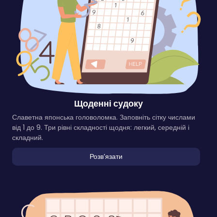
Щоденні судоку
Славетна японська головоломка. Заповніть сітку числами
від 1 до 9. Три рівні складності щодня: легкий, середній і
складний.
Розвʼязати