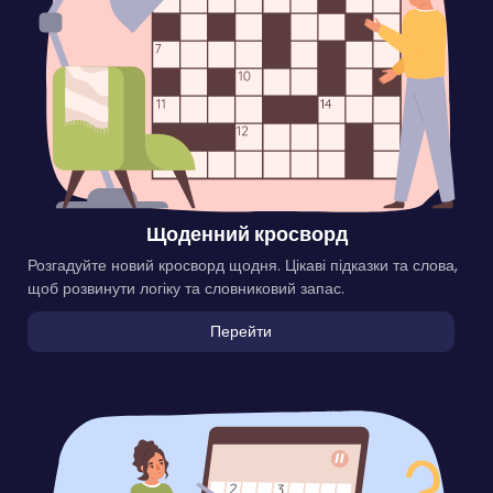
Щоденний кросворд
Розгадуйте новий кросворд щодня. Цікаві підказки та слова,
щоб розвинути логіку та словниковий запас.
Перейти