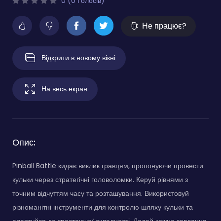
0 (0 Голосів)
Не працює?
Відкрити в новому вікні
На весь екран
Опис:
Pinball Battle кидає виклик гравцям, пропонуючи провести
кульки через стратегічні головоломки. Керуй рівнями з
точним відчуттям часу та розташування. Використовуй
різноманітні інструменти для контролю шляху кульки та
адаптуйся до зростаючої складності. Долай кожне завдання