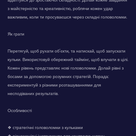
з майстерністю та креативністю, роблячи кожен удар
важливим, коли ти просуваєшся через складні головоломки.
Як грати
Перетягуй, щоб рухати об'єкти, та натискай, щоб запускати
кульки. Використовуй обережний таймінг, щоб влучати в цілі.
Кожен рівень представляє нові головоломки. Долай рівні з
босами за допомогою розумних стратегій. Порада:
експериментуй з різними розташуваннями для
несподіваних результатів.
Особливості
❖ стратегічні головоломки з кульками
❖ різноманітні інструменти для контролю шляху