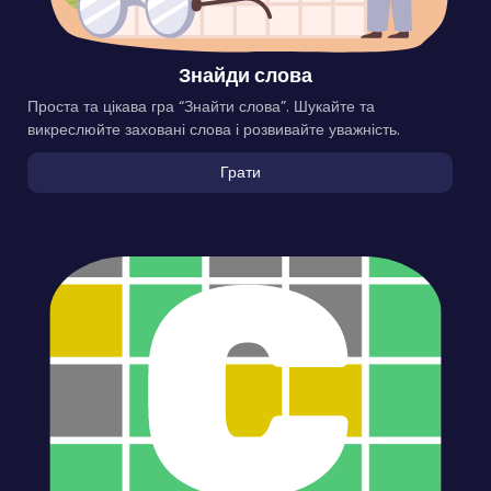
Знайди слова
Проста та цікава гра “Знайти слова”. Шукайте та
викреслюйте заховані слова і розвивайте уважність.
Грати