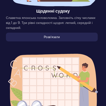
Щоденні судоку
Славетна японська головоломка. Заповніть сітку числами
від 1 до 9. Три рівні складності щодня: легкий, середній і
складний.
Розвʼязати