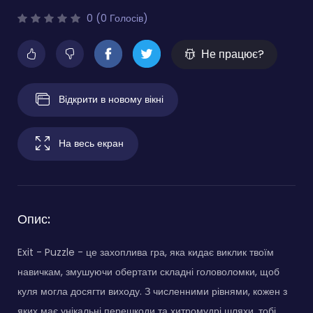
0 (0 Голосів)
Не працює?
Відкрити в новому вікні
На весь екран
Опис:
Exit - Puzzle - це захоплива гра, яка кидає виклик твоїм
навичкам, змушуючи обертати складні головоломки, щоб
куля могла досягти виходу. З численними рівнями, кожен з
яких має унікальні перешкоди та хитромудрі шляхи, тобі