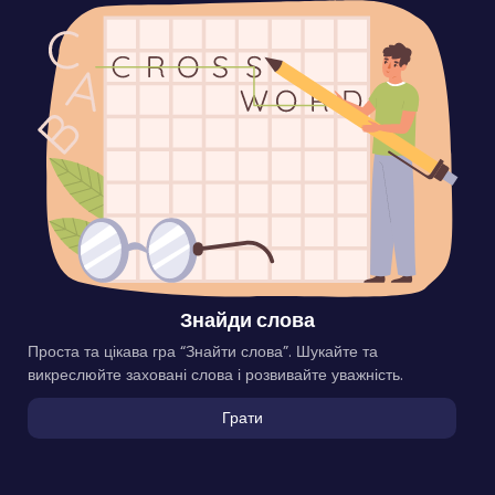
Знайди слова
Проста та цікава гра “Знайти слова”. Шукайте та
викреслюйте заховані слова і розвивайте уважність.
Грати