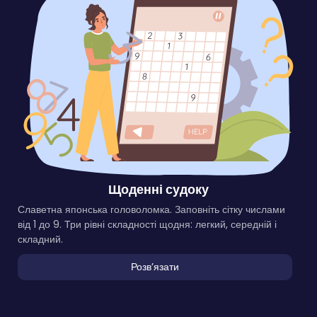
Щоденні судоку
Славетна японська головоломка. Заповніть сітку числами
від 1 до 9. Три рівні складності щодня: легкий, середній і
складний.
Розвʼязати