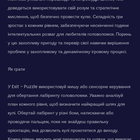
доведеться використовувати свій розум та стратегічне
мислення, щоб безпечно провести кулю. Складність гри
зростає з кожним рівнем, забезпечуючи нескінченні години
інтелектуальних розваг для любителів головоломок. Поринь
у цю захопливу пригоду та перевір свої навички вирішення
проблем у захопливому та динамічному ігровому процесі.
Як грати
У Exit - Puzzle використовуй мишу або сенсорне керування
для обертання лабіринту головоломки. Уважно аналізуй
план кожного рівня, щоб визначити найкращий шлях для
кулі. Обертай лабіринт у різні боки, натискаючи або
проводячи пальцем, поки не знайдеш правильну
орієнтацію, яка дозволить кулі прокотитися до виходу.
Кожен рівень вводить нові перешкоди та шляхи, що вимагає