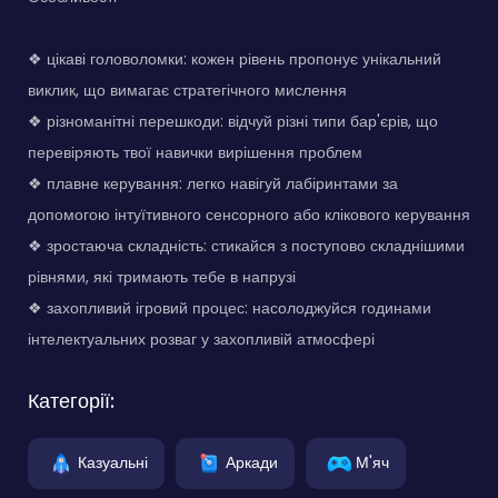
❖ цікаві головоломки: кожен рівень пропонує унікальний
виклик, що вимагає стратегічного мислення
❖ різноманітні перешкоди: відчуй різні типи бар'єрів, що
перевіряють твої навички вирішення проблем
❖ плавне керування: легко навігуй лабіринтами за
допомогою інтуїтивного сенсорного або клікового керування
❖ зростаюча складність: стикайся з поступово складнішими
рівнями, які тримають тебе в напрузі
❖ захопливий ігровий процес: насолоджуйся годинами
інтелектуальних розваг у захопливій атмосфері
Категорії:
Казуальні
Аркади
М'яч