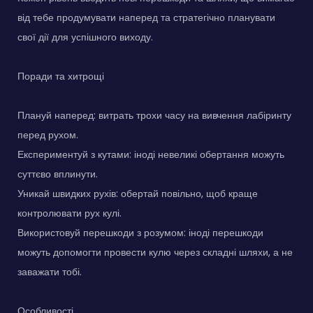
від тебе продумувати наперед та стратегічно планувати
свої дії для успішного виходу.
Поради та хитрощі
Плануй наперед: витрать трохи часу на вивчення лабіринту
перед рухом.
Експериментуй з кутами: іноді невеликі обертання можуть
суттєво вплинути.
Уникай швидких рухів: обертай повільно, щоб краще
контролювати рух кулі.
Використовуй перешкоди з розумом: іноді перешкоди
можуть допомогти провести кулю через складні шляхи, а не
заважати тобі.
Особливості