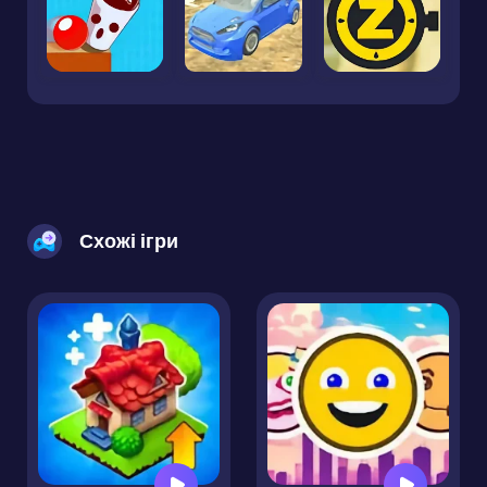
Схожі ігри