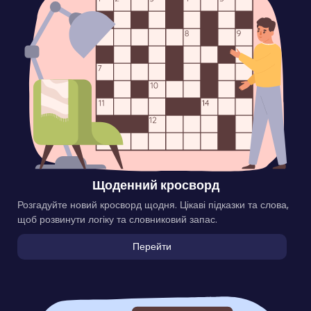
Щоденний кросворд
Розгадуйте новий кросворд щодня. Цікаві підказки та слова,
щоб розвинути логіку та словниковий запас.
Перейти