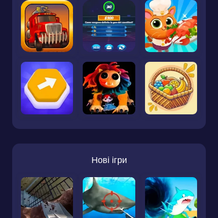
Нові ігри