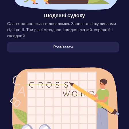
Щоденні судоку
Славетна японська головоломка. Заповніть сітку числами
від 1 до 9. Три рівні складності щодня: легкий, середній і
складний.
Розвʼязати