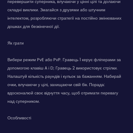
перевершити суперника, влучаючи у цінні цілі та долаючи
складні виклики. Змагайся з друзями або штучним
інтелектом, розробляючи стратегії на постійно змінюваних
дошках для безкінечної дії.
Як грати
Вибери режим PvE або PvP. Гравець 1 керує фліперами за
допомогою клавіш A і D; Гравець 2 використовує стрілки.
Налаштуй кількість раундів і кульок за бажанням. Набирай
очки, влучаючи у цілі, захищаючи свій бік. Порада:
вдосконалюй своє відчуття часу, щоб отримати перевагу
над суперником.
Особливості