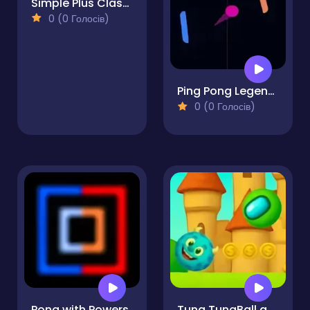
Simple Plus Classic Pong
0 (0 Голосів)
Ping Pong Legends
0 (0 Голосів)
Pong with Powers
Tung TungBall and Labububall