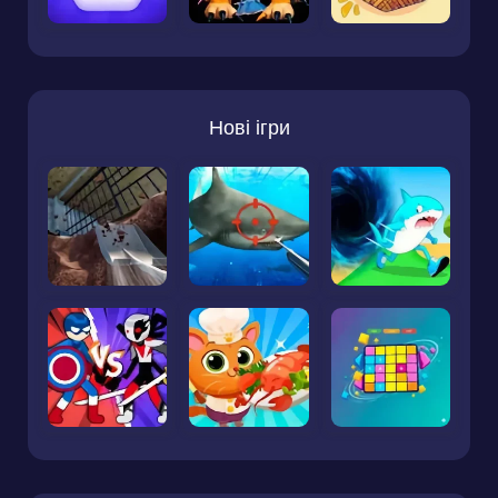
Нові ігри