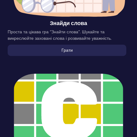
Знайди слова
Проста та цікава гра “Знайти слова”. Шукайте та
викреслюйте заховані слова і розвивайте уважність.
Грати