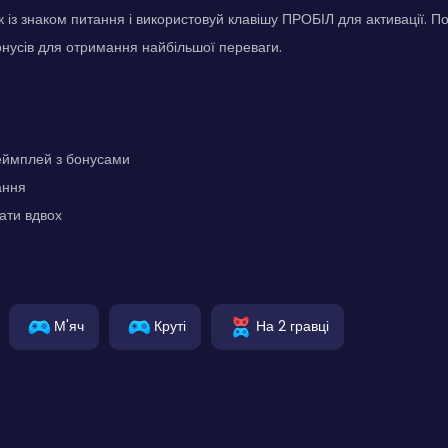
к із знаком питання і використовуй клавішу ПРОБІЛ для активації. П
нусів для отримання найбільшої переваги.
еймплей з бонусами
ання
ати вдвох
М'яч
Круті
На 2 гравці