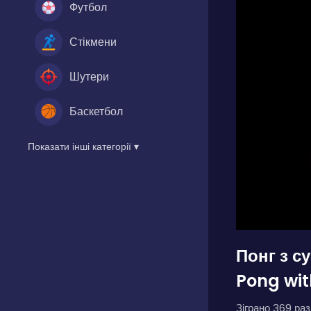
Футбол
Стікмени
Шутери
Баскетбол
Показати інші категорії ▾
Понг з с
Pong wit
Зіграно 369 разі