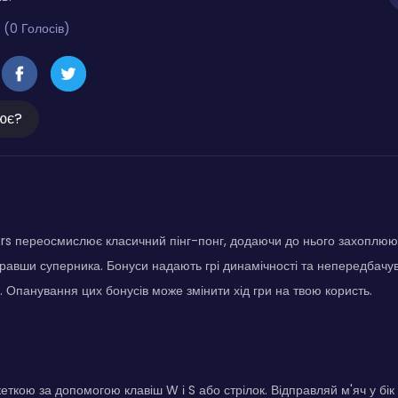
 (0 Голосів)
ює?
s переосмислює класичний пінг-понг, додаючи до нього захоплююч
ігравши суперника. Бонуси надають грі динамічності та непередбачу
. Опанування цих бонусів може змінити хід гри на твою користь.
еткою за допомогою клавіш W і S або стрілок. Відправляй м'яч у бік