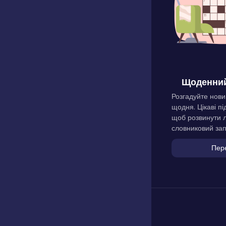
Щоденний
Розгадуйте нови
щодня. Цікаві пі
щоб розвинути л
словниковий зап
Пер