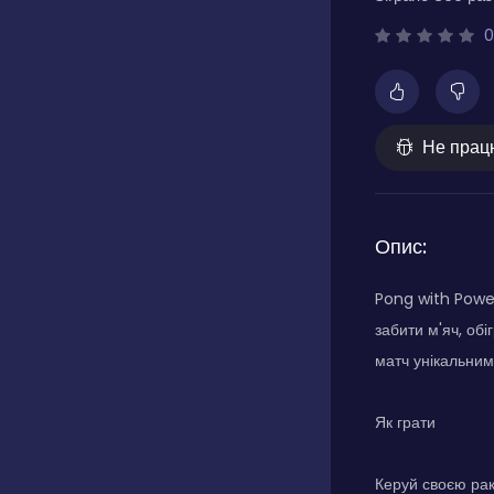
0
Не прац
Опис:
Pong with Power
забити м'яч, об
матч унікальним
Як грати
Керуй своєю рак