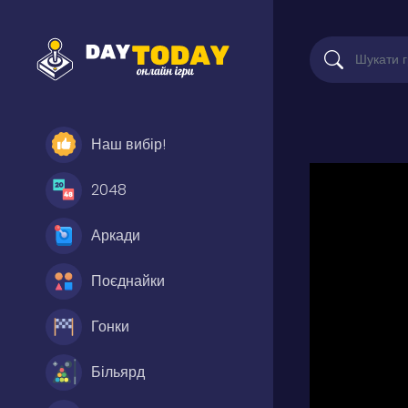
Наш вибір!
2048
Аркади
Поєднайки
Гонки
Більярд