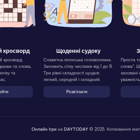
 кросворд
Щоденні судоку
З
й кросворд
Славетна японська головоломка.
Проста та
дказки та слова,
Заповніть сітку числами від 1 до 9.
слова”. 
огіку та
Три рівні складності щодня:
заховані 
ас.
легкий, середній і складний.
уважність
ейти
Розвʼязати
Онлайн Ігри
на
DAYTODAY
© 2025. Копіювання мате