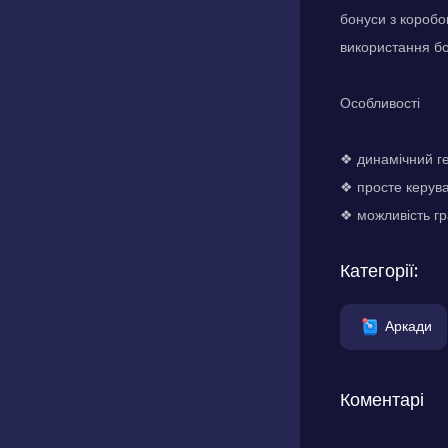
бонуси з коробо
використання бо
Особливості
❖ динамічний г
❖ просте керув
❖ можливість гр
Категорії:
Аркади
Коментарі