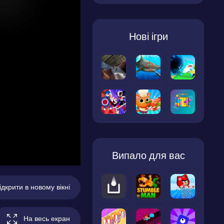
Нові ігри
Випало для вас
ідкрити в новому вікні
На весь екран