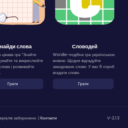
найди слова
Словодей
 цікава гра “Знайти
Wordle-подібна гра українською
Шукайте та викреслюйте
мовою. Щодня відгадуйте
слова і розвивайте
закодоване слово. У вас 6 спроб
.
вгадати слово.
Грати
Грати
ріалів заборонено. |
Контакти
V-2.1.3