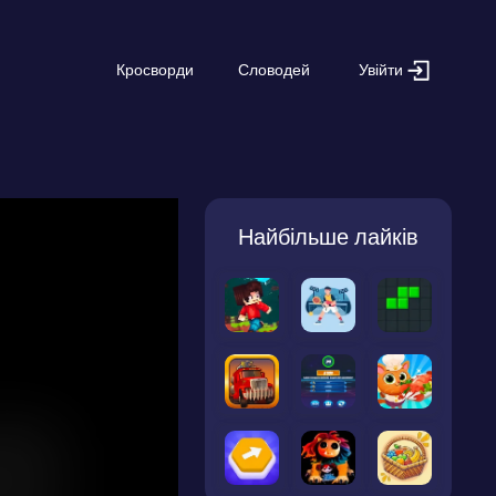
Увійти
Кросворди
Словодей
Найбільше лайків