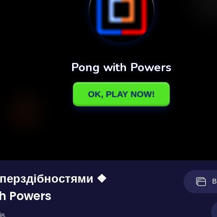
уперздібностями ❖
В
h Powers
в.