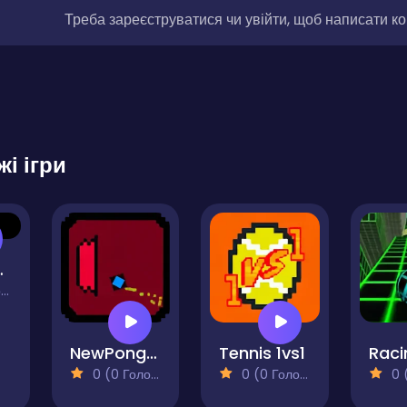
Треба зареєструватися чи увійти, щоб написати к
жі ігри
sic Pong
)
NewPong Multiplayer
Tennis 1vs1
0 (0 Голосів)
0 (0 Голосів)
0 (0