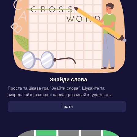
Знайди слова
Проста та цікава гра “Знайти слова”. Шукайте та
викреслюйте заховані слова і розвивайте уважність.
Грати