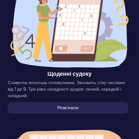
Щоденні судоку
Славетна японська головоломка. Заповніть сітку числами
від 1 до 9. Три рівні складності щодня: легкий, середній і
складний.
Розвʼязати