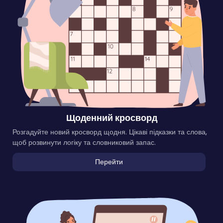
Щоденний кросворд
Розгадуйте новий кросворд щодня. Цікаві підказки та слова,
щоб розвинути логіку та словниковий запас.
Перейти