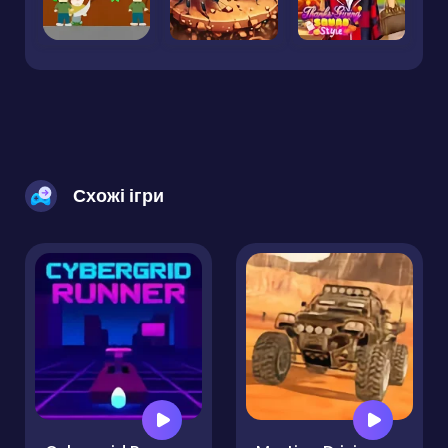
Схожі ігри