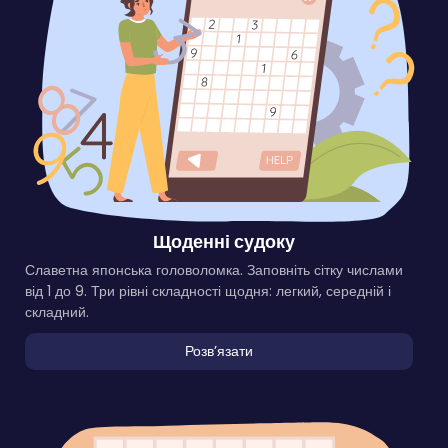
Щоденні судоку
Славетна японська головоломка. Заповніть сітку числами
від 1 до 9. Три рівні складності щодня: легкий, середній і
складний.
Розвʼязати