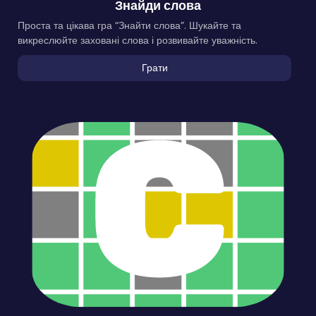
Знайди слова
Проста та цікава гра “Знайти слова”. Шукайте та
викреслюйте заховані слова і розвивайте уважність.
Грати