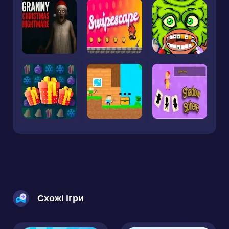
Схожі ігри