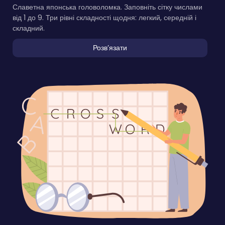
Славетна японська головоломка. Заповніть сітку числами
від 1 до 9. Три рівні складності щодня: легкий, середній і
складний.
Розвʼязати