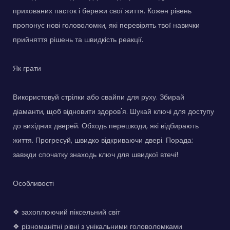
прихованих пасток і бережи свої життя. Кожен рівень
пропонує нові головоломки, які перевірять твої навички
прийняття рішень та швидкість реакції.
Як грати
Використовуй стрілки або свайпи для руху. Збирай
діаманти, щоб відновити здоров'я. Шукай ключі для доступу
до вихідних дверей. Обходь перешкоди, які відбирають
життя. Прогресуй, швидко відкриваючи двері. Порада:
завжди спочатку знаходь ключ для швидкої втечі!
Особливості
❖ захоплюючий піксельний світ
❖ різноманітні рівні з унікальними головоломками