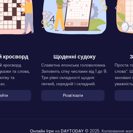
 кросворд
Щоденні судоку
З
й кросворд
Славетна японська головоломка.
Проста та
дказки та слова,
Заповніть сітку числами від 1 до 9.
слова”. 
огіку та
Три рівні складності щодня:
заховані 
ас.
легкий, середній і складний.
уважність
ейти
Розвʼязати
Онлайн Ігри
на
DAYTODAY
© 2025. Копіювання мате