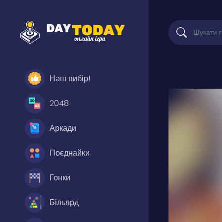
Наш вибір!
2048
Аркади
Поєднайки
Гонки
Більярд