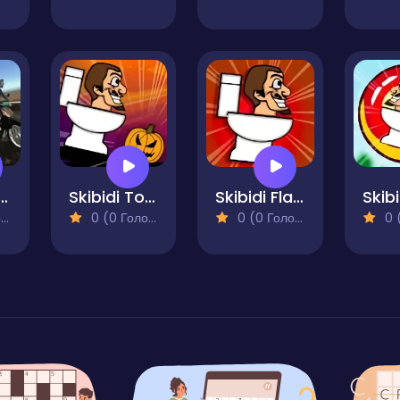
Toilet Moto Bike Racing 2
Skibidi Toilet And The Pumpkin
Skibidi Flappy Poppy
Skibi
)
0 (0 Голосів)
0 (0 Голосів)
0 (0