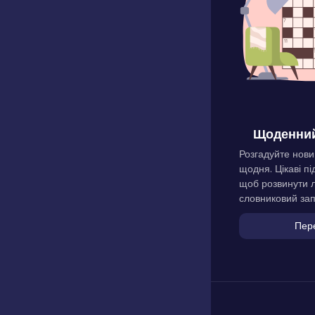
Щоденний
Розгадуйте нови
щодня. Цікаві пі
щоб розвинути л
словниковий зап
Пер