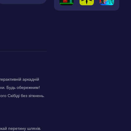
нтерактивній аркадній
яхи. Будь обережним!
о Скібіді без зіткнень.
икай перетину шляхів.