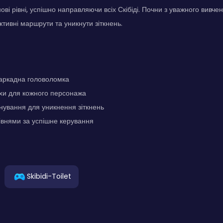
ові рівні, успішно направляючи всіх Скібіді. Почни з уважного вивч
тивні маршрути та уникнути зіткнень.
 аркадна головоломка
яхи для кожного персонажа
нування для уникнення зіткнень
івнями за успішне керування
Skibidi-Toilet