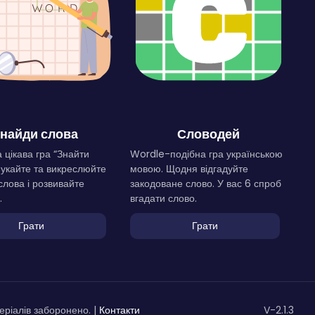
найди слова
Словодей
 цікава гра “Знайти
Wordle-подібна гра українською
Шукайте та викреслюйте
мовою. Щодня відгадуйте
слова і розвивайте
закодоване слово. У вас 6 спроб
.
вгадати слово.
Грати
Грати
ріалів заборонено. |
Контакти
V-2.1.3