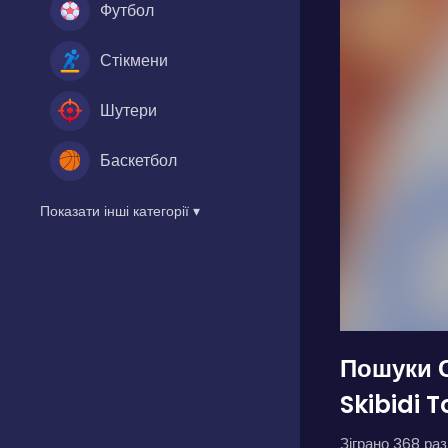
Футбол
Стікмени
Шутери
Баскетбол
Показати інші категорії ▾
Пошуки С
Skibidi T
Зіграно 368 разі