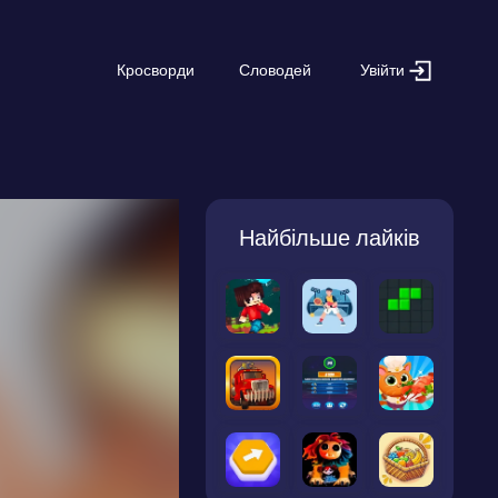
Увійти
Кросворди
Словодей
Найбільше лайків