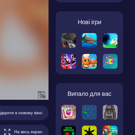
Нові ігри
Випало для вас
ідкрити в новому вікні
На весь екран