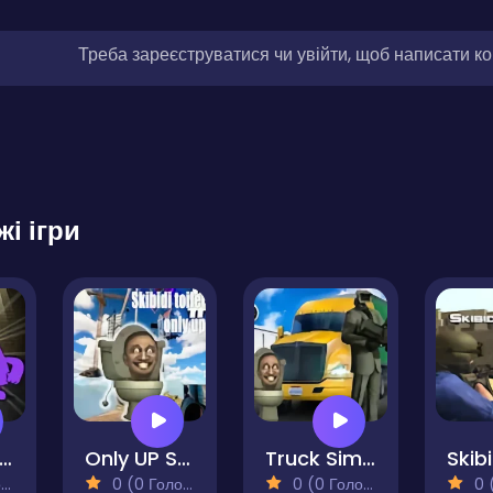
Треба зареєструватися чи увійти, щоб написати к
жі ігри
rimace Invasion
Only UP Skibidi Toilet
Truck Simulator Skibidi Toilet
)
0 (0 Голосів)
0 (0 Голосів)
0 (0