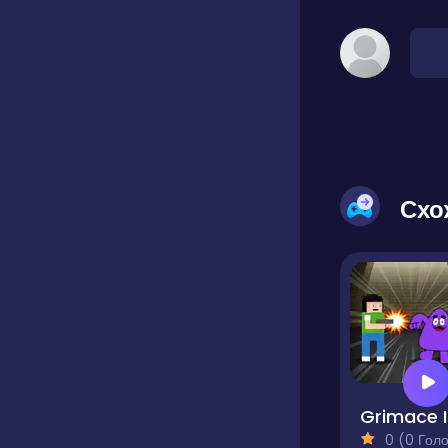
Схо
G
0 (0 Голосів