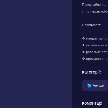
Просувайся на н
спланувати ефек
Особливості
❖ інтерактивна
❖ унікальні шл
❖ ретельне пла
❖ просування р
Категорії:
Аркади
Коментарі