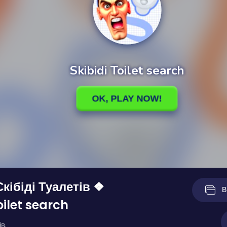
кібіді Туалетів ❖
В
oilet search
в.