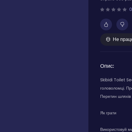
0
Не прац
Опис:
Skibidi Toilet S
головоломці. Пр
Перетин шляхів о
Як грати
Використовуй ми