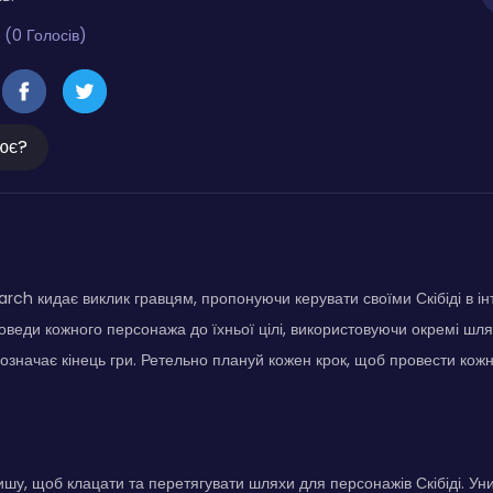
 (0 Голосів)
ює?
earch кидає виклик гравцям, пропонуючи керувати своїми Скібіді в і
оведи кожного персонажа до їхньої цілі, використовуючи окремі шл
значає кінець гри. Ретельно плануй кожен крок, щоб провести кожног
шу, щоб клацати та перетягувати шляхи для персонажів Скібіді. Ун