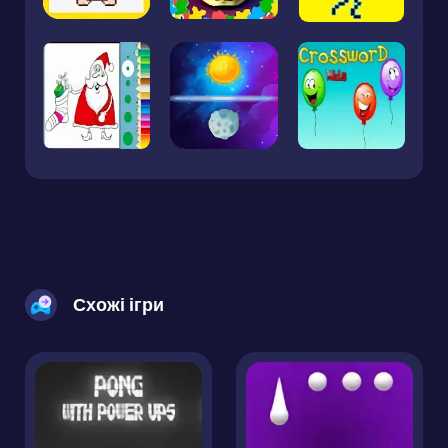
Схожі ігри