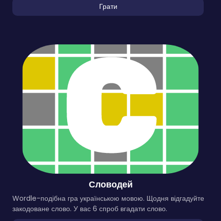
Грати
Словодей
Wordle-подібна гра українською мовою. Щодня відгадуйте
закодоване слово. У вас 6 спроб вгадати слово.