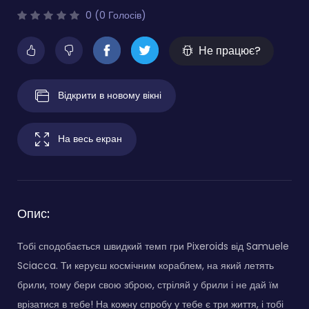
0 (0 Голосів)
Не працює?
Відкрити в новому вікні
На весь екран
Опис:
Тобі сподобається швидкий темп гри Pixeroids від Samuele
Sciacca. Ти керуєш космічним кораблем, на який летять
брили, тому бери свою зброю, стріляй у брили і не дай їм
врізатися в тебе! На кожну спробу у тебе є три життя, і тобі