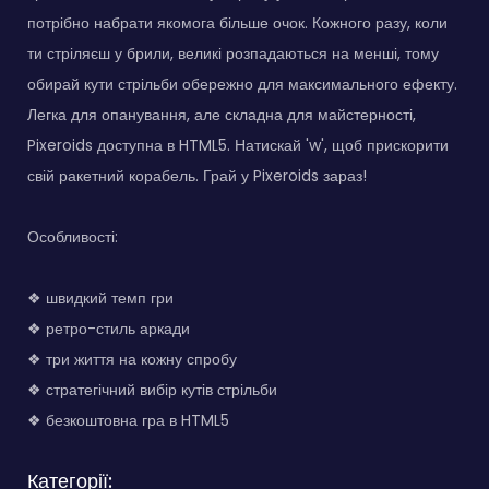
потрібно набрати якомога більше очок. Кожного разу, коли
ти стріляєш у брили, великі розпадаються на менші, тому
обирай кути стрільби обережно для максимального ефекту.
Легка для опанування, але складна для майстерності,
Pixeroids доступна в HTML5. Натискай 'w', щоб прискорити
свій ракетний корабель. Грай у Pixeroids зараз!
Особливості:
❖ швидкий темп гри
❖ ретро-стиль аркади
❖ три життя на кожну спробу
❖ стратегічний вибір кутів стрільби
❖ безкоштовна гра в HTML5
Категорії: