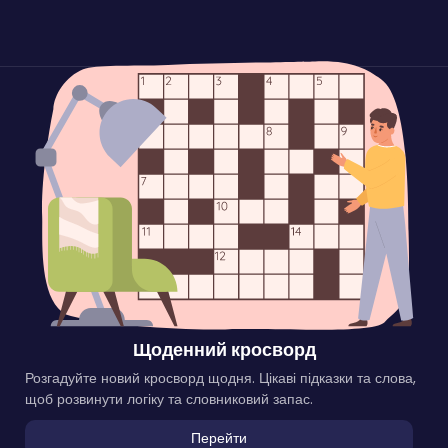
Щоденний кросворд
Розгадуйте новий кросворд щодня. Цікаві підказки та слова,
щоб розвинути логіку та словниковий запас.
Перейти