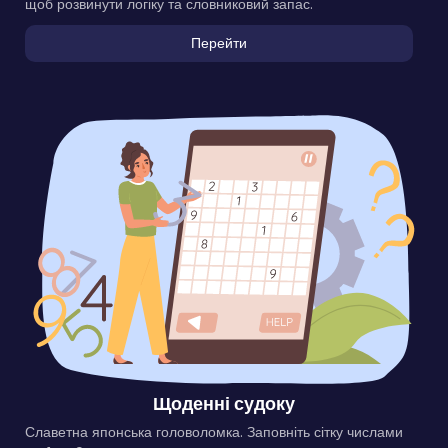
щоб розвинути логіку та словниковий запас.
Перейти
Щоденні судоку
Славетна японська головоломка. Заповніть сітку числами