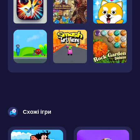
Схожі ігри