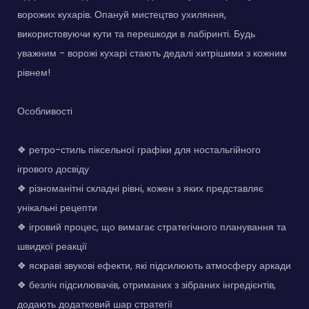
ворожих кухарів. Опануй мистецтво ухиляння,
використовуючи кути та перешкоди в лабіринті. Будь
уважним - ворожі кухарі стають дедалі хитрішими з кожним
рівнем!
Особливості
❖ ретро-стиль піксельної графіки для ностальгійного
ігрового досвіду
❖ різноманітні складні рівні, кожен з яких представляє
унікальні рецепти
❖ ігровий процес, що вимагає стратегічного планування та
швидкої реакції
❖ яскраві звукові ефекти, які підсилюють атмосферу аркади
❖ безліч підсилювачів, отриманих з зібраних інгредієнтів,
додають додатковий шар стратегії