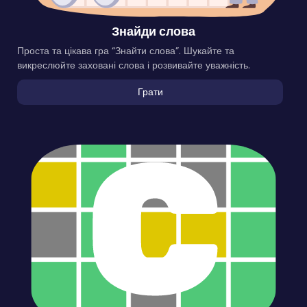
Знайди слова
Проста та цікава гра “Знайти слова”. Шукайте та
викреслюйте заховані слова і розвивайте уважність.
Грати