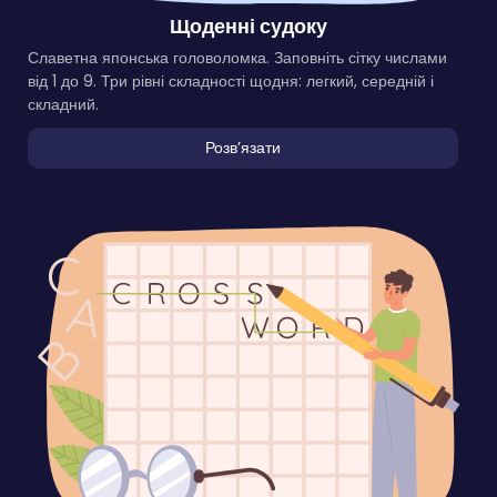
Щоденні судоку
Славетна японська головоломка. Заповніть сітку числами
від 1 до 9. Три рівні складності щодня: легкий, середній і
складний.
Розвʼязати