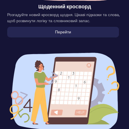
Щоденний кросворд
Розгадуйте новий кросворд щодня. Цікаві підказки та слова,
щоб розвинути логіку та словниковий запас.
Перейти