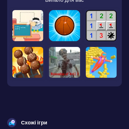
Схожі ігри