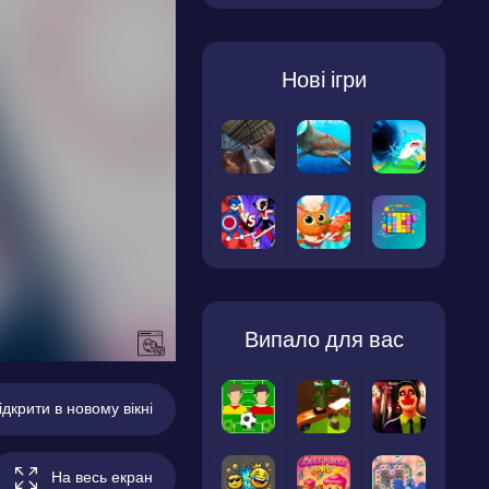
Нові ігри
Випало для вас
ідкрити в новому вікні
На весь екран