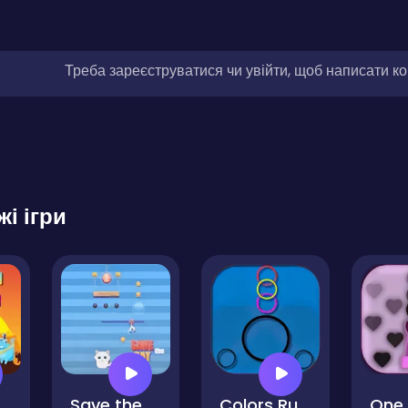
Треба зареєструватися чи увійти, щоб написати к
жі ігри
orn Squash
Save the Cat
Colors Run Ball