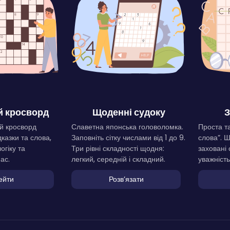
 кросворд
Щоденні судоку
З
й кросворд
Славетна японська головоломка.
Проста та
дказки та слова,
Заповніть сітку числами від 1 до 9.
слова”. 
огіку та
Три рівні складності щодня:
заховані 
ас.
легкий, середній і складний.
уважність
ейти
Розвʼязати