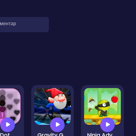
оментар
One Dot Ball
Gravity Gnome
Ninja Adventure Game