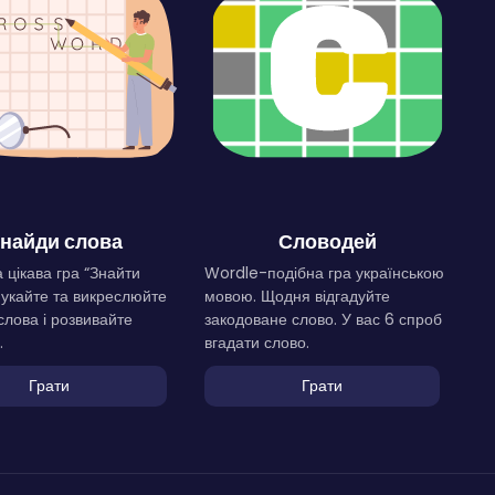
найди слова
Словодей
 цікава гра “Знайти
Wordle-подібна гра українською
Шукайте та викреслюйте
мовою. Щодня відгадуйте
слова і розвивайте
закодоване слово. У вас 6 спроб
.
вгадати слово.
Грати
Грати