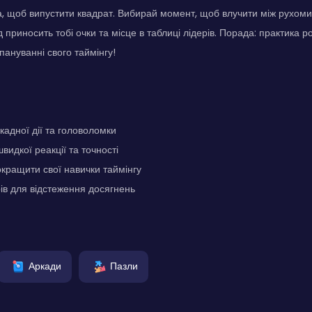
, щоб випустити квадрат. Вибирай момент, щоб влучити між рухоми
д приносить тобі очки та місце в таблиці лідерів. Порада: практика 
пануванні свого таймінгу!
адної дії та головоломки
видкої реакції та точності
кращити свої навички таймінгу
ів для відстеження досягнень
Аркади
Пазли