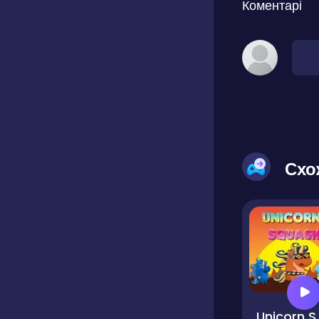
Коментарі
Схо
Unic