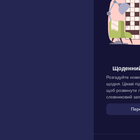
Щоденний
Розгадуйте нови
щодня. Цікаві пі
щоб розвинути л
словниковий зап
Пер