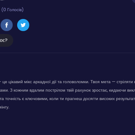
 (0 Голосів)
ює?
— це цікавий мікс аркадної дії та головоломки. Твоя мета — стріляти
ами. З кожним вдалим пострілом твій рахунок зростає, кидаючи викл
та точність є ключовими, коли ти прагнеш досягти високих результаті
інгу.