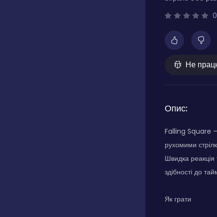
0
Не прац
Опис:
Falling Square 
рухомими стрілк
Швидка реакція 
здібності до тайм
Як грати