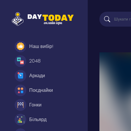
Наш вибір!
2048
Аркади
Поєднайки
Гонки
Більярд