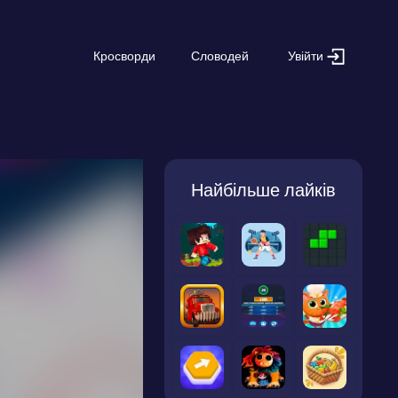
Увійти
Кросворди
Словодей
Найбільше лайків