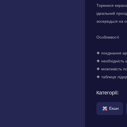
Торкнися екрана
ідеальний прохі
зосередься на о
Особливості
❖ поєднання арк
❖ необхідність ш
❖ можливість по
❖ таблиця лідер
Категорії:
Екшн