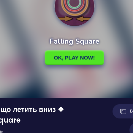
 що летить вниз ❖
В
Square
ів.