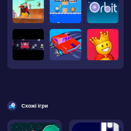
Схожі ігри