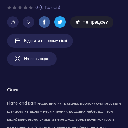
0 (0 Голосів)
Не працює?
Відкрити в новому вікні
На весь екран
Опис:
Plane and Rain кидає виклик гравцям, пропонуючи керувати
швидким літаком у нескінченних дощових небесах. Твоя
місія: майстерно уникати перешкод, зберігаючи контроль
над польотом. У міру просування заробляй очки, що