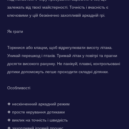
залежать від твоєї майстерності. Точність і вчасність є
ключовими у цій безкінечно захопливій аркадній грі.
Як грати
Торкнися або клацни, щоб відрегулювати висоту літака.
Уникай перешкод і птахів. Тримай літак у повітрі та прагни
досягти високого рахунку. Не панікуй; плавні, контрольовані
дотики допоможуть легше проходити складні ділянки.
Особливості
❖ нескінченний аркадний режим
❖ просте керування дотиками
❖ виклик на точність і швидкість
❖ захопливий ігровий процес