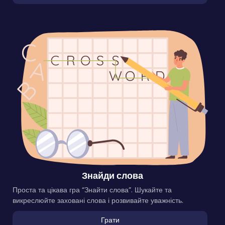
Знайди слова
Проста та цікава гра “Знайти слова”. Шукайте та
викреслюйте заховані слова і розвивайте уважність.
Грати