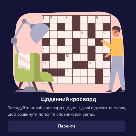
Щоденний кросворд
Розгадуйте новий кросворд щодня. Цікаві підказки та слова,
щоб розвинути логіку та словниковий запас.
Перейти