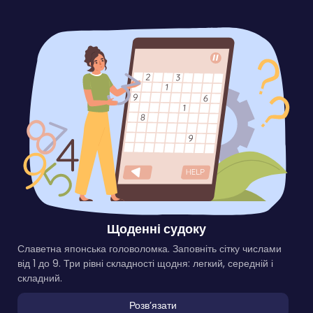
Щоденні судоку
Славетна японська головоломка. Заповніть сітку числами
від 1 до 9. Три рівні складності щодня: легкий, середній і
складний.
Розвʼязати