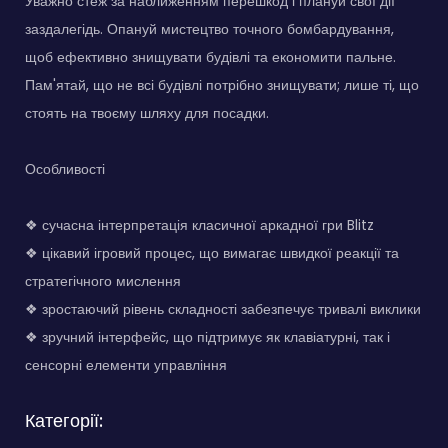
Уважно стеж за наближенням перешкод і плануй свої дії
заздалегідь. Опануй мистецтво точного бомбардування,
щоб ефективно знищувати будівлі та економити пальне.
Пам'ятай, що не всі будівлі потрібно знищувати; лише ті, що
стоять на твоєму шляху для посадки.
Особливості
❖ сучасна інтерпретація класичної аркадної гри Blitz
❖ цікавий ігровий процес, що вимагає швидкої реакції та
стратегічного мислення
❖ зростаючий рівень складності забезпечує тривалі виклики
❖ зручний інтерфейс, що підтримує як клавіатурні, так і
сенсорні елементи управління
Категорії: