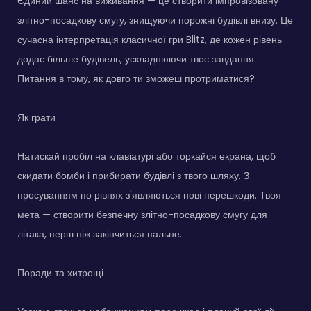
Єдиний шанс на виживання — це створити імпровізовану
злітно-посадкову смугу, знищуючи порожні будівлі внизу. Це
сучасна інтерпретація класичної гри Blitz, де кожен рівень
додає більше будівель, ускладнюючи твоє завдання.
Питання в тому, як довго ти зможеш протриматися?
Як грати
Натискай пробіл на клавіатурі або торкайся екрана, щоб
скидати бомби і прибирати будівлі з твого шляху. З
просуванням по рівнях з'являються нові перешкоди. Твоя
мета — створити безпечну злітно-посадкову смугу для
літака, перш ніж закінчиться пальне.
Поради та хитрощі