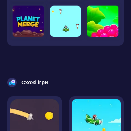
Схожі ігри