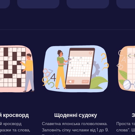
 кросворд
Щоденні судоку
З
й кросворд
Славетна японська головоломка.
Проста та
дказки та слова,
Заповніть сітку числами від 1 до 9.
слова”. 