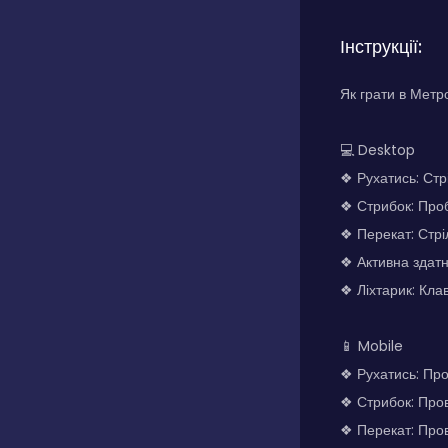
Інструкції:
Як грати в Метр
💻 Desktop
❖ Рухатись: Ст
❖ Стрибок: Проб
❖ Перекат: Стрі
❖ Активна здатні
❖ Ліхтарик: Клав
📱 Mobile
❖ Рухатись: Про
❖ Стрибок: Пров
❖ Перекат: Пров