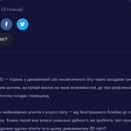
 (0 Голосів)
ює?
D — поринь у динамічний світ нескінченного бігу через загадкові ту
им вогням, зустрічай виклик на межі можливостей, де твої рефлек
потоку поїздів і перешкод.
е неймовірних агентів з усього світу — від безстрашного Блейза до 
у. Кожен герой має власні унікальні здібності, які зроблять твої п
 далеко здатен втекти ти в цьому дивовижному 3D світі?