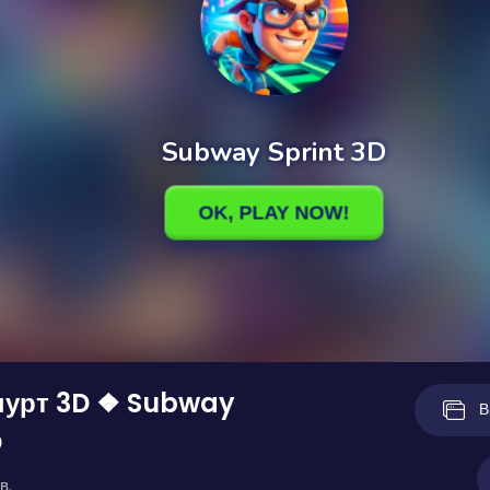
пурт 3D ❖ Subway
В
D
в.