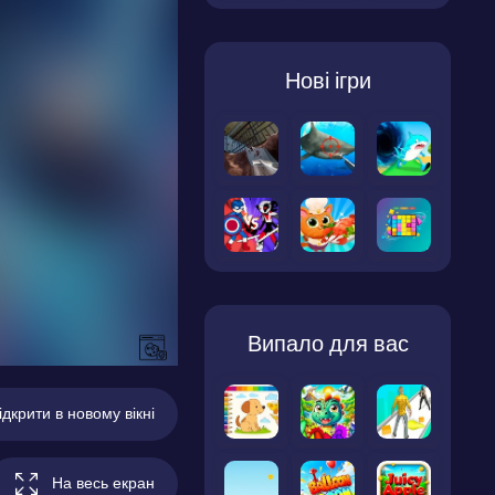
Нові ігри
Випало для вас
ідкрити в новому вікні
На весь екран