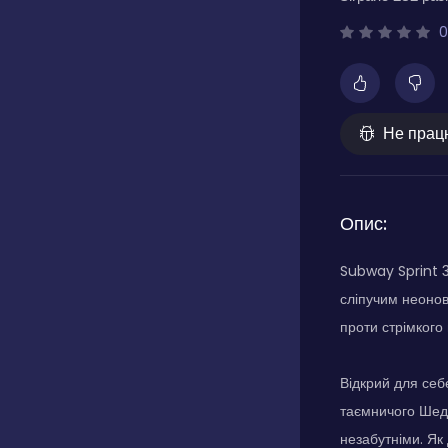
0
Не прац
Опис:
Subway Sprint 3
сліпучим неонов
проти стрімкого 
Відкрий для себ
таємничого Шедо
незабутніми. Як