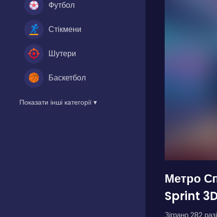
Футбол
Стікмени
Шутери
Баскетбол
Показати інші категорії ▾
Метро С
Sprint 3
Зіграно 282 разі