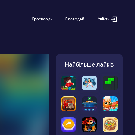
Увійти
Кросворди
Словодей
Найбільше лайків