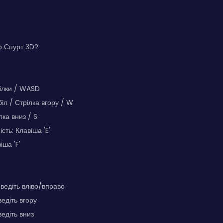
о Спурт 3D?
рілки / WASD
іл / Стрілка вгору / W
лка вниз / S
сть: Клавіша 'E'
іша 'F'
ведіть вліво/вправо
едіть вгору
едіть вниз