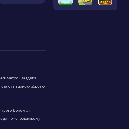
нелі метро! Завдяки
си стають єдиною зброєю
хитрого Венома і
ригоди по-справжньому