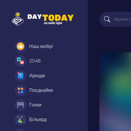
Наш вибір!
2048
Аркади
Поєднайки
Гонки
Більярд