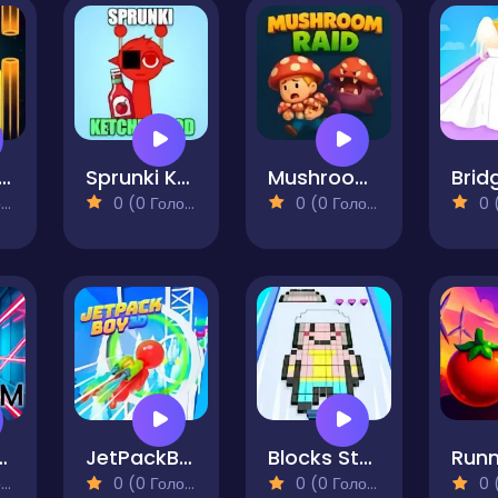
lse Vector
Sprunki Ketchup Mod
Mushroom Raid
)
0 (0 Голосів)
0 (0 Голосів)
0 (0
Room Cube
JetPackBoy 3D
Blocks Stack Rush
)
0 (0 Голосів)
0 (0 Голосів)
0 (0