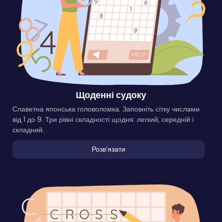
Щоденні судоку
Славетна японська головоломка. Заповніть сітку числами
від 1 до 9. Три рівні складності щодня: легкий, середній і
складний.
Розвʼязати