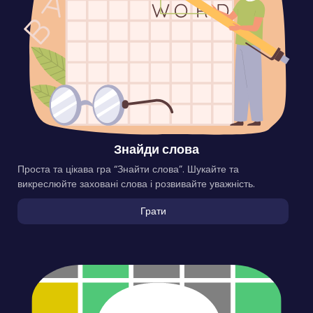
Знайди слова
Проста та цікава гра “Знайти слова”. Шукайте та
викреслюйте заховані слова і розвивайте уважність.
Грати