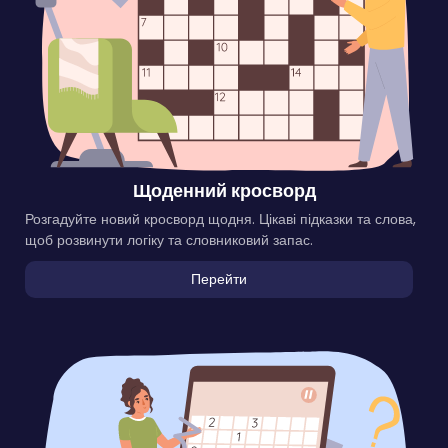
Щоденний кросворд
Розгадуйте новий кросворд щодня. Цікаві підказки та слова,
щоб розвинути логіку та словниковий запас.
Перейти