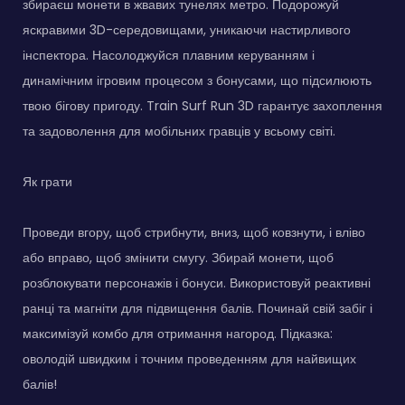
збираєш монети в жвавих тунелях метро. Подорожуй
яскравими 3D-середовищами, уникаючи настирливого
інспектора. Насолоджуйся плавним керуванням і
динамічним ігровим процесом з бонусами, що підсилюють
твою бігову пригоду. Train Surf Run 3D гарантує захоплення
та задоволення для мобільних гравців у всьому світі.
Як грати
Проведи вгору, щоб стрибнути, вниз, щоб ковзнути, і вліво
або вправо, щоб змінити смугу. Збирай монети, щоб
розблокувати персонажів і бонуси. Використовуй реактивні
ранці та магніти для підвищення балів. Починай свій забіг і
максимізуй комбо для отримання нагород. Підказка:
оволодій швидким і точним проведенням для найвищих
балів!