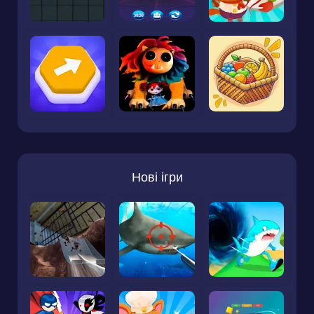
Нові ігри