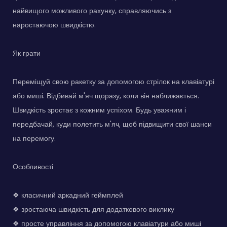
найвищого можливого рахунку, справляючись з
наростаючою швидкістю.
Як грати
Переміщуй свою ракетку за допомогою стрілок на клавіатурі
або миші. Відбивай м'яч щоразу, коли він наближається.
Швидкість зростає з кожним успіхом. Будь уважним і
передбачай, куди полетить м'яч, щоб підвищити свої шанси
на перемогу.
Особливості
❖ класичний аркадний геймплей
❖ зростаюча швидкість для додаткового виклику
❖ просте управління за допомогою клавіатури або миші