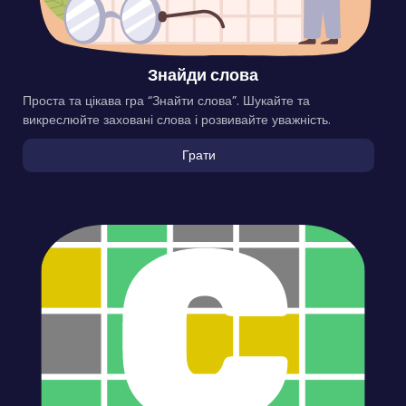
Знайди слова
Проста та цікава гра “Знайти слова”. Шукайте та
викреслюйте заховані слова і розвивайте уважність.
Грати