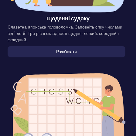
Щоденні судоку
Славетна японська головоломка. Заповніть сітку числами
від 1 до 9. Три рівні складності щодня: легкий, середній і
складний.
Розвʼязати