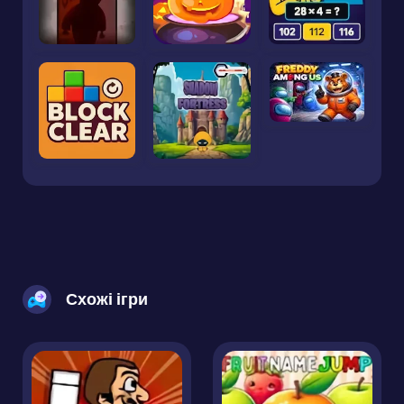
Схожі ігри