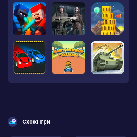
Схожі ігри