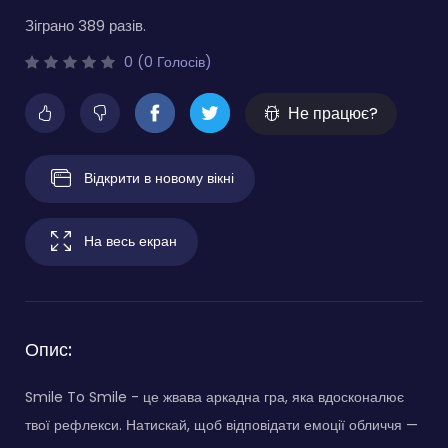
Зіграно 389 разів.
0 (0 Голосів)
Не працює?
Відкрити в новому вікні
На весь екран
Опис:
Smile To Smile - це жвава аркадна гра, яка вдосконалює
твої рефлекси. Натискай, щоб відповідати емоції обличчя —