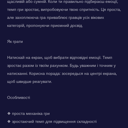
щасливій або сумній. Коли ти правильно підбираєш емоції,
темп гри зростає, випробовуючи твою спритність. Ця проста,
але захоплююча гра приваблює гравців усіх вікових
категорій, пропонуючи приємний досвід.
Як грати
Натискай на екран, щоб вибрати відповідні емоції. Темп
зростає разом із твоїм рахунком. Будь уважним і точним у
натисканні. Корисна порада: зосередься на центрі екрана,
щоб швидше реагувати.
Особливості
❖ проста механіка гри
❖ зростаючий темп для підвищення складності