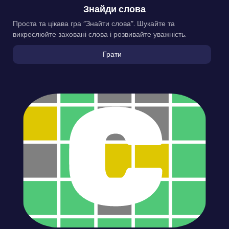
Знайди слова
Проста та цікава гра “Знайти слова”. Шукайте та
викреслюйте заховані слова і розвивайте уважність.
Грати