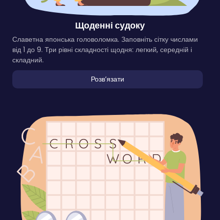
Щоденні судоку
Славетна японська головоломка. Заповніть сітку числами
від 1 до 9. Три рівні складності щодня: легкий, середній і
складний.
Розвʼязати