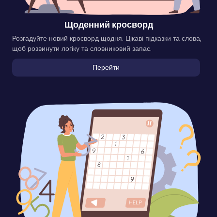
Щоденний кросворд
Розгадуйте новий кросворд щодня. Цікаві підказки та слова,
щоб розвинути логіку та словниковий запас.
Перейти