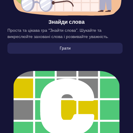
Знайди слова
Проста та цікава гра “Знайти слова”. Шукайте та
викреслюйте заховані слова і розвивайте уважність.
Грати