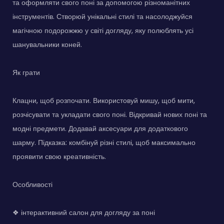
та оформляти свого поні за допомогою різноманітних
інструментів. Створюй унікальні стилі та насолоджуйся
магічною подорожжю у світі догляду, яку полюблять усі
шанувальники коней.
Як грати
Клацни, щоб розпочати. Використовуй мишу, щоб мити,
розчісувати та укладати свого поні. Відкривай нових поні та
модні предмети. Додавай аксесуари для додаткового
шарму. Підказка: комбінуй різні стилі, щоб максимально
проявити свою креативність.
Особливості
❖ інтерактивний салон для догляду за поні