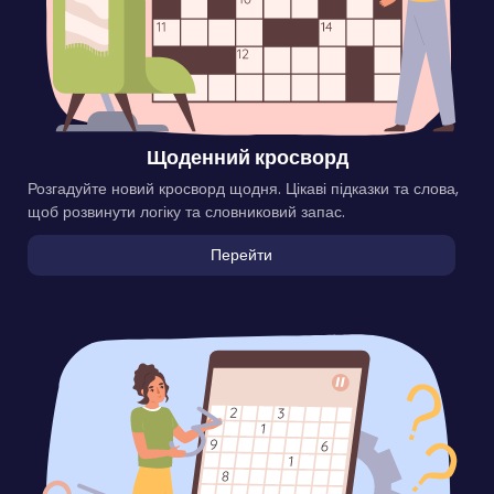
Щоденний кросворд
Розгадуйте новий кросворд щодня. Цікаві підказки та слова,
щоб розвинути логіку та словниковий запас.
Перейти