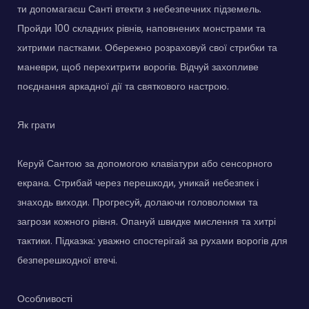
ти допомагаєш Санті втекти з небезпечних підземель.
Пройди 100 складних рівнів, наповнених монстрами та
хитрими пастками. Обережно розраховуй свої стрибки та
маневри, щоб перехитрити ворогів. Відчуй захопливе
поєднання аркадної дії та святкового настрою.
Як грати
Керуй Сантою за допомогою клавіатури або сенсорного
екрана. Стрибай через перешкоди, уникай небезпек і
знаходь виходи. Прогресуй, долаючи головоломки та
загрози кожного рівня. Опануй швидке мислення та хитрі
тактики. Підказка: уважно спостерігай за рухами ворогів для
безперешкодної втечі.
Особливості