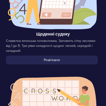
Щоденні судоку
Славетна японська головоломка. Заповніть сітку числами
від 1 до 9. Три рівні складності щодня: легкий, середній і
складний.
Розвʼязати