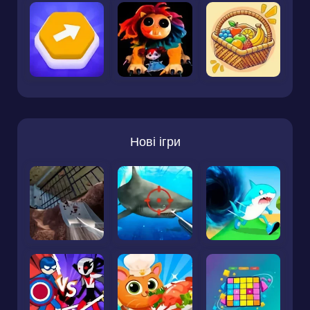
Нові ігри