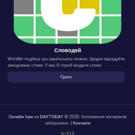
Словодей
Wordle-подібна гра українською мовою. Щодня відгадуйте
закодоване слово. У вас 6 спроб вгадати слово.
Грати
Онлайн Ігри
на
DAYTODAY
© 2025. Копіювання матеріалів
заборонено. |
Контакти
V-2.1.3