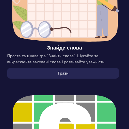
Знайди слова
Проста та цікава гра “Знайти слова”. Шукайте та
викреслюйте заховані слова і розвивайте уважність.
Грати