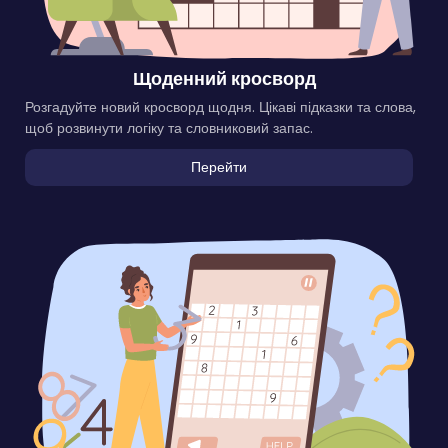
Щоденний кросворд
Розгадуйте новий кросворд щодня. Цікаві підказки та слова,
щоб розвинути логіку та словниковий запас.
Перейти