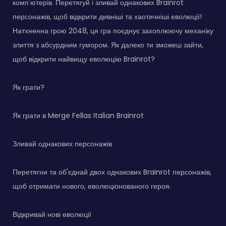
комп'ютерів. Перетягуй і зливай однакових Brainrot
персонажів, щоб відкрити дивніші та хаотичніші еволюції!
Натхненна грою 2048, ця гра поєднує захоплюючу механіку
злиття з абсурдним гумором. Як далеко ти зможеш зайти,
щоб відкрити найвищу еволюцію Brainrot?
Як грати?
Як грати в Merge Fellas Italian Brainrot
Зливай однакових персонажів
Перетягни та об'єднай двох однакових Brainrot персонажів,
щоб отримати нового, еволюціонованого героя.
Відкривай нові еволюції