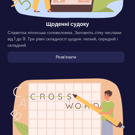
Щоденні судоку
Славетна японська головоломка. Заповніть сітку числами
від 1 до 9. Три рівні складності щодня: легкий, середній і
складний.
Розвʼязати