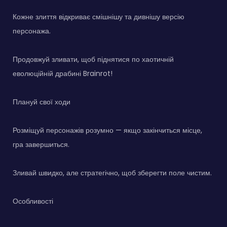
Кожне злиття відкриває смішнішу та дивнішу версію
персонажа.
Продовжуй зливати, щоб піднятися по хаотичній
еволюційній драбині Brainrot!
Плануй свої ходи
Розміщуй персонажів розумно — якщо закінчиться місце,
гра завершиться.
Зливай швидко, але стратегічно, щоб зберегти поле чистим.
Особливості