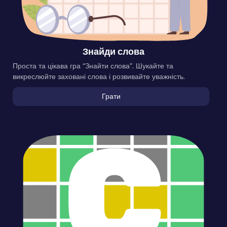
Знайди слова
Проста та цікава гра “Знайти слова”. Шукайте та
викреслюйте заховані слова і розвивайте уважність.
Грати