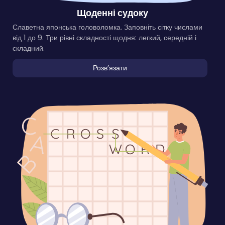
Щоденні судоку
Славетна японська головоломка. Заповніть сітку числами
від 1 до 9. Три рівні складності щодня: легкий, середній і
складний.
Розвʼязати