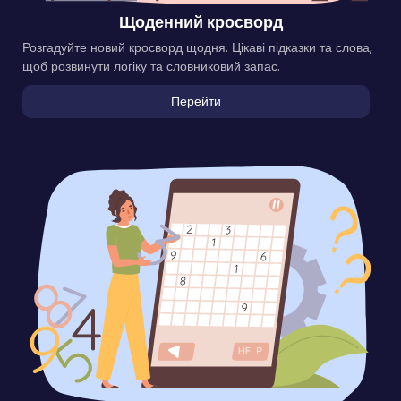
Щоденний кросворд
Розгадуйте новий кросворд щодня. Цікаві підказки та слова,
щоб розвинути логіку та словниковий запас.
Перейти