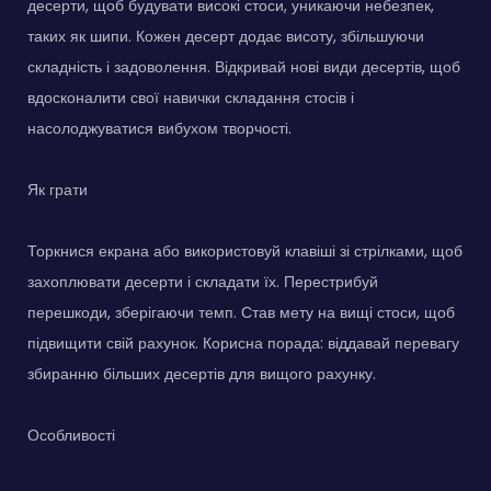
десерти, щоб будувати високі стоси, уникаючи небезпек,
таких як шипи. Кожен десерт додає висоту, збільшуючи
складність і задоволення. Відкривай нові види десертів, щоб
вдосконалити свої навички складання стосів і
насолоджуватися вибухом творчості.
Як грати
Торкнися екрана або використовуй клавіші зі стрілками, щоб
захоплювати десерти і складати їх. Перестрибуй
перешкоди, зберігаючи темп. Став мету на вищі стоси, щоб
підвищити свій рахунок. Корисна порада: віддавай перевагу
збиранню більших десертів для вищого рахунку.
Особливості