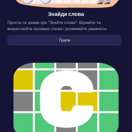
Знайди слова
Проста та цікава гра “Знайти слова”. Шукайте та
викреслюйте заховані слова і розвивайте уважність.
Грати