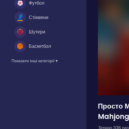
Футбол
Стікмени
Шутери
Баскетбол
Показати інші категорії ▾
Просто 
Mahjon
Зіграно 336 разі