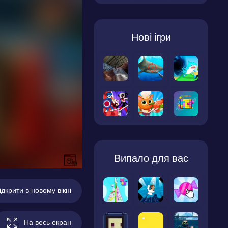
Нові ігри
Випало для вас
ідкрити в новому вікні
На весь екран