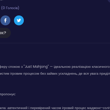
 (0 Голосів)
ює?
еру спокою з "Just Mahjong" — ідеальною реалізацією класичного
стим ігровим процесом без зайвих ускладнень, де вся увага приділяє
пропонує:
ила: автентичний і перевірений часом ігровий процес маджонг-солі