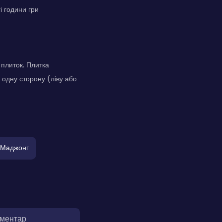
і години гри
 плиток. Плитка
 одну сторону (ліву або
Маджонг
оментар