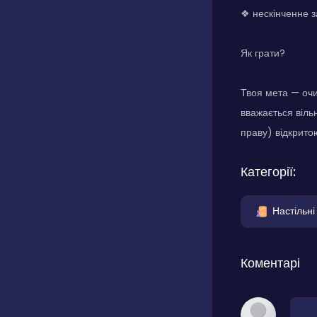
❖ нескінченне з
Як грати?
Твоя мета — очи
вважається віль
праву) відкрито
Категорії:
Настільні
Коментарі