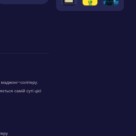
 маджонг-солітеру.
ться самій суті цієї
теру