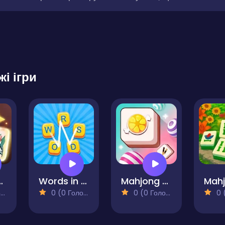
жі ігри
Classical
Words in Ladder
Mahjong Tiles Matching
)
0 (0 Голосів)
0 (0 Голосів)
0 (0