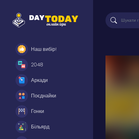
Наш вибір!
2048
Аркади
Поєднайки
Гонки
Більярд