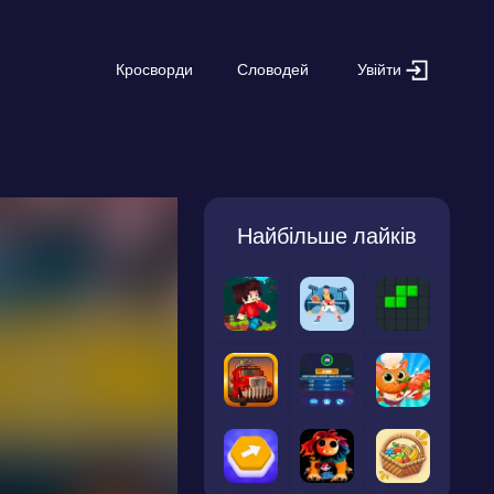
Увійти
Кросворди
Словодей
Найбільше лайків