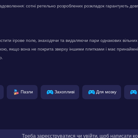
адоволення: сотні ретельно розроблених розкладок гарантують довг
стити ігрове поле, знаходячи та видаляючи пари однакових вільних
ною, якщо вона не покрита зверху іншими плитками і має принаймні
ю.
Пазли
Захопливі
Для мозку
Треба зареєструватися чи увійти, щоб написати к