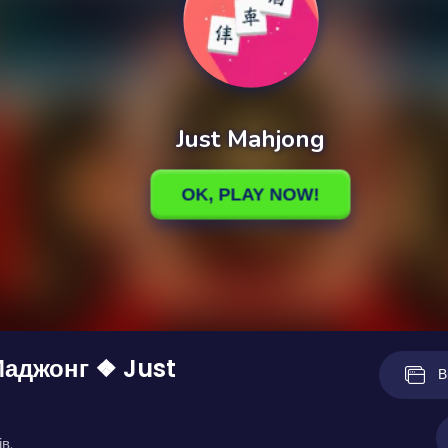
Маджонг ❖ Just
В
g
в.