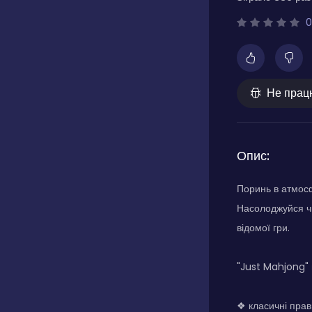
0
Не прац
Опис:
Поринь в атмосф
Насолоджуйся чи
відомої гри.
"Just Mahjong" 
❖ класичні прав