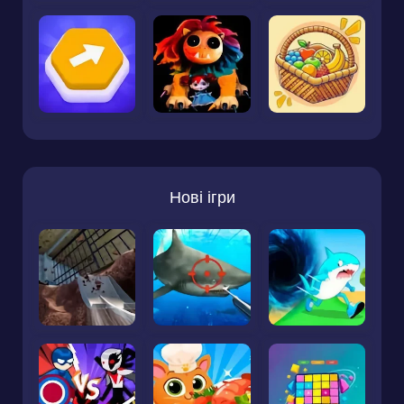
Нові ігри