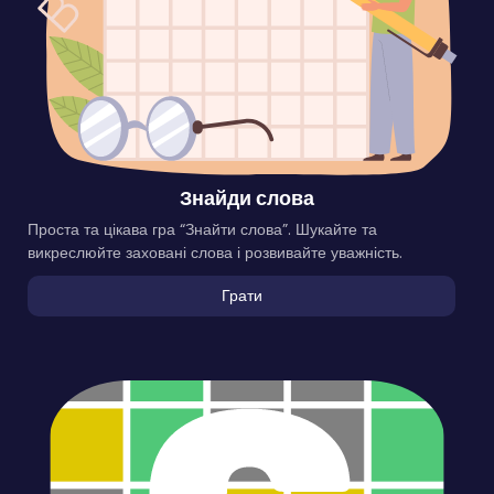
Знайди слова
Проста та цікава гра “Знайти слова”. Шукайте та
викреслюйте заховані слова і розвивайте уважність.
Грати