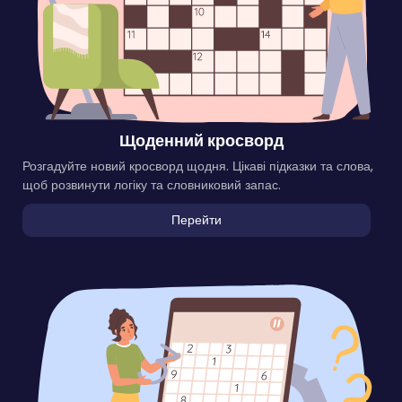
Щоденний кросворд
Розгадуйте новий кросворд щодня. Цікаві підказки та слова,
щоб розвинути логіку та словниковий запас.
Перейти