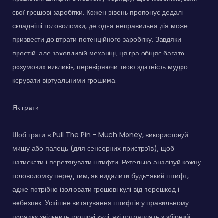
свої грошові заробітки. Кожен рівень пропонує дедалі
складніші головоломки, де одна неправильна дія може
призвести до втрати потенційного заробітку. Завдяки
простій, але захопливій механіці, ця гра обіцяє багато
розумових викликів, перевіряючи твою здатність мудро
керувати віртуальними грошима.
Як грати
Щоб грати в Pull The Pin - Much Money, використовуй
мишу або палець (для сенсорних пристроїв), щоб
натискати і перетягувати штифти. Ретельно аналізуй кожну
головоломку перед тим, як видалити будь-який штифт,
адже потрібно ізолювати грошові кулі від перешкод і
небезпек. Успішне витягування штифтів у правильному
порядку звільнить грошові кулі, які потраплять у збірний