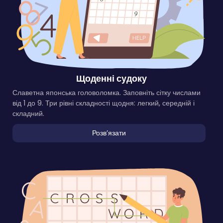
Щоденні судоку
Славетна японська головоломка. Заповніть сітку числами
від 1 до 9. Три рівні складності щодня: легкий, середній і
складний.
Розвʼязати