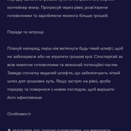
контейнер внизу. Прогресуй через рівні, розв'язуючи
головоломки та заробляючи якомога більше грошей.
Поради та хитрощі
Плануй наперед, перш ніж витягнути будь-який штифт, щоб
не заблокувати або не втратити грошові кулі. Спостерігай за
всім макетом головоломки та визначай потенційні пастки.
Завжди спочатку видаляй штифти, що забезпечують чіткий
шлях для грошових куль. Якщо застряг на рівні, зроби
перерву та повернися з новим поглядом, щоб вирішити
його ефективніше.
Особливості
❖ захоплива гра: складні головоломки, що вимагають