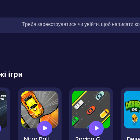
Треба зареєструватися чи увійти, щоб написати к
жі ігри
less Drive
Nitro Rally Time Attack 2
Racing Game Challenge