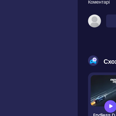
Коментарі
Схо
End