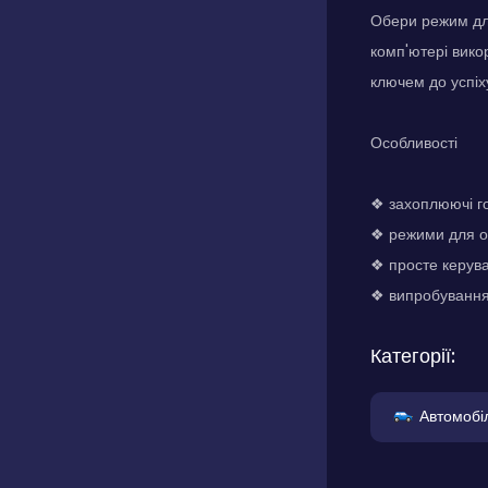
Обери режим для
комп'ютері викор
ключем до успіх
Особливості
❖ захоплюючі г
❖ режими для од
❖ просте керува
❖ випробування 
Категорії:
Автомобіл