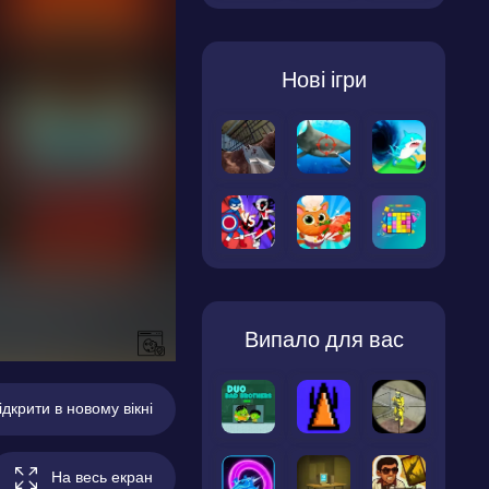
Нові ігри
Випало для вас
ідкрити в новому вікні
На весь екран