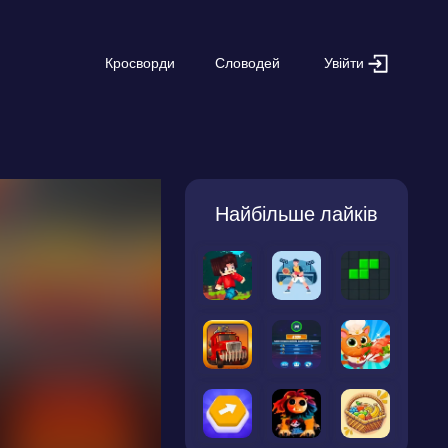
Увійти
Кросворди
Словодей
Найбільше лайків