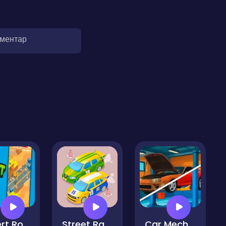
оментар
Desert Road
Street Racer Online Game
Car Mechanic Simulator 2025