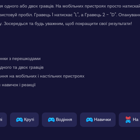
 одного або двох гравців. На мобільних пристроях просто натискай
истовуй пробіл. Гравець 1 натискає "L", а Гравець 2 - "D". Опануванн
у. Зосередься та будь уважним, щоб покращити свої результати!
онки з перешкодами
ного та двох гравців
ння на мобільних і настільних пристроях
навичок і реакції
і
Круті
Водіння
Навички
На 