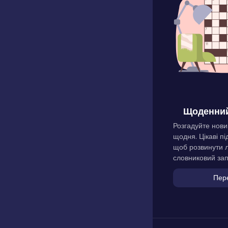
Щоденний
Розгадуйте нови
щодня. Цікаві пі
щоб розвинути л
словниковий зап
Пер