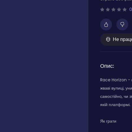
0
Не прац
Опис:
Race Horizon - 
жваві вулиці, у
самостійно, чи 
якій платформі.
Як грати