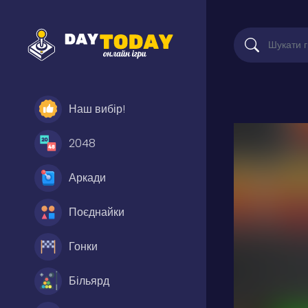
Наш вибір!
2048
Аркади
Поєднайки
Гонки
Більярд