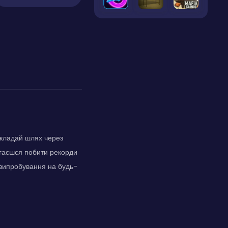
окладай шлях через
магаєшся побити рекорди
е випробування на будь-