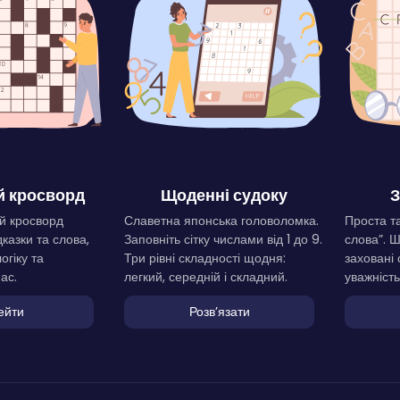
 кросворд
Щоденні судоку
З
й кросворд
Славетна японська головоломка.
Проста та
дказки та слова,
Заповніть сітку числами від 1 до 9.
слова”. 
огіку та
Три рівні складності щодня:
заховані 
ас.
легкий, середній і складний.
уважність
ейти
Розвʼязати