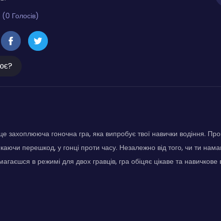
 (0 Голосів)
ює?
це захоплююча гоночна гра, яка випробує твої навички водіння. Пр
никаючи перешкод, у гонці проти часу. Незалежно від того, чи ти на
змагаєшся в режимі для двох гравців, гра обіцяє цікаве та навичков