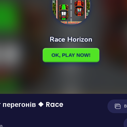
 перегонів ❖ Race
В
в.