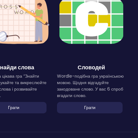
найди слова
Словодей
 цікава гра “Знайти
Wordle-подібна гра українською
Шукайте та викреслюйте
мовою. Щодня відгадуйте
слова і розвивайте
закодоване слово. У вас 6 спроб
.
вгадати слово.
Грати
Грати