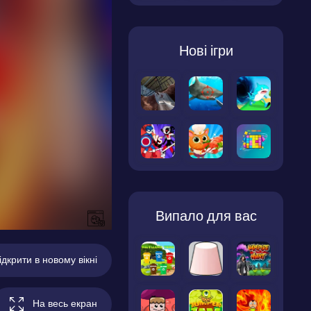
Нові ігри
Випало для вас
ідкрити в новому вікні
На весь екран