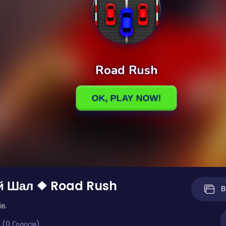
й Шал ❖ Road Rush
В
ів.
 (0 Голосів)