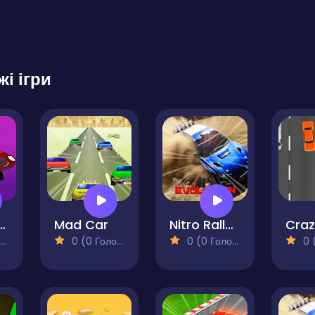
жі ігри
Drive Survive
Mad Car
Nitro Rally Evolution
)
0 (0 Голосів)
0 (0 Голосів)
0 (0