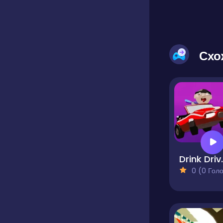
Схо
Drink 
0 (0 Голосів