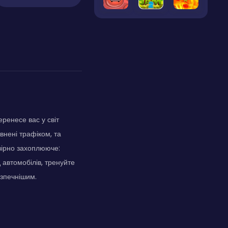
ренесе вас у світ
внені трафіком, та
вірно захоплююче:
д автомобілів, тренуйте
зпечнішим.