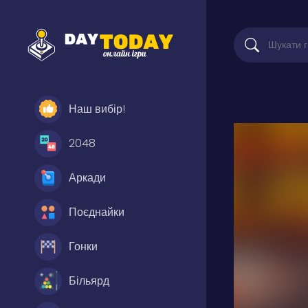
Наш вибір!
2048
Аркади
Поєднайки
Гонки
Більярд