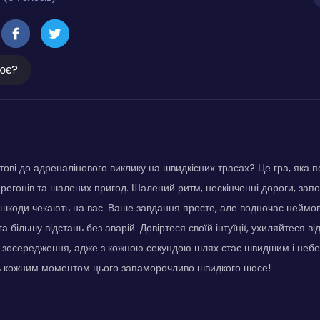
ює?
ові до адреналінового виклику на швидкісних трасах? Це гра, яка пе
регонів та шалених пригод. Шалений ритм, нескінченні дороги, запо
шкоди чекають на вас. Ваше завдання просте, але водночас неймо
 більшу відстань без аварій. Довіртеся своїй інтуїції, ухиляйтеся ві
а зосередження, адже з кожною секундою шлях стає швидшим і небе
 кожним моментом цього запаморочливо швидкого шосе!