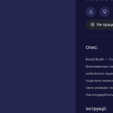
Не прац
Опис:
Road Rush — Гот
блискавичних пе
небезпечні пере
подолати якомога
свою реакцію т
Насолоджуйтесь
Інструкції: