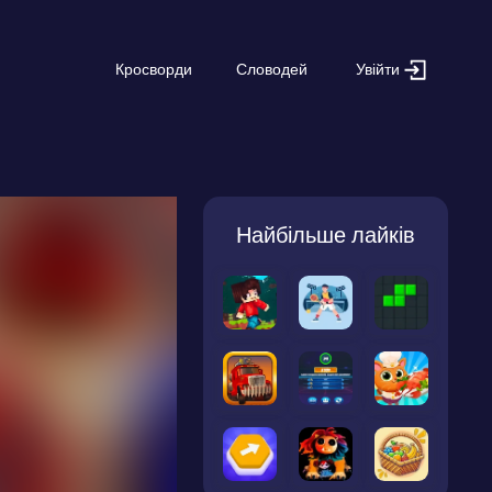
Увійти
Кросворди
Словодей
Найбільше лайків