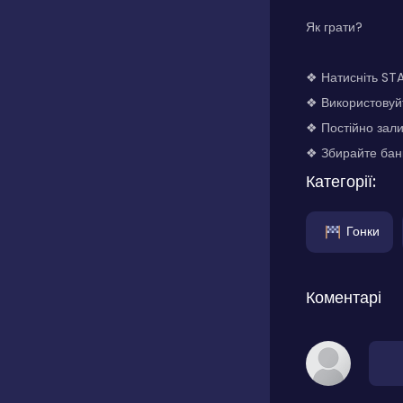
Як грати?
❖ Натисніть STA
❖ Використовуйт
❖ Постійно зали
❖ Збирайте банк
Категорії:
Гонки
Коментарі