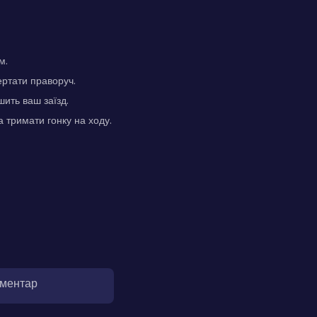
м.
ертати праворуч.
ить ваш заїзд.
а тримати гонку на ходу.
оментар