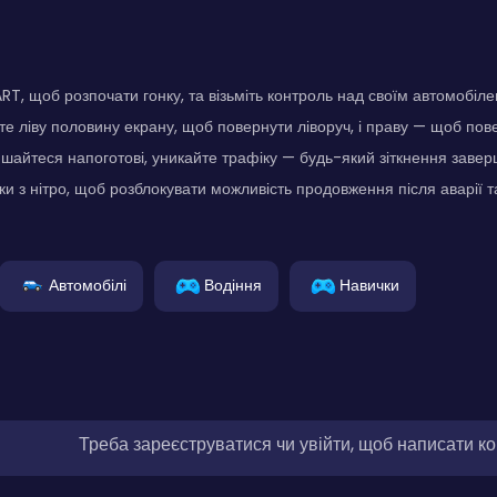
RT, щоб розпочати гонку, та візьміть контроль над своїм автомобіле
е ліву половину екрану, щоб повернути ліворуч, і праву — щоб пов
шайтеся напоготові, уникайте трафіку — будь-який зіткнення заверш
и з нітро, щоб розблокувати можливість продовження після аварії т
Автомобілі
Водіння
Навички
Треба зареєструватися чи увійти, щоб написати к