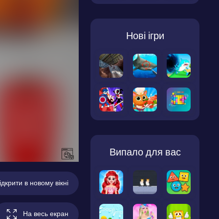
Нові ігри
Випало для вас
ідкрити в новому вікні
На весь екран