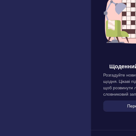
Щоденний
Розгадуйте нови
щодня. Цікаві пі
щоб розвинути л
словниковий зап
Пер