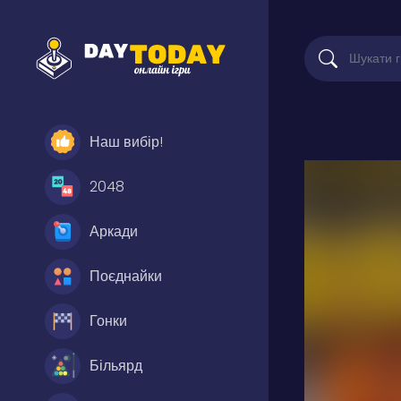
Наш вибір!
2048
Аркади
Поєднайки
Гонки
Більярд