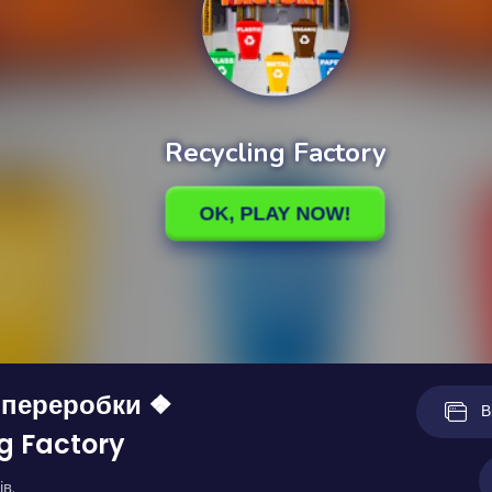
 переробки ❖
В
g Factory
ів.