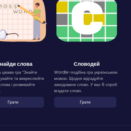
найди слова
Словодей
 цікава гра “Знайти
Wordle-подібна гра українською
Шукайте та викреслюйте
мовою. Щодня відгадуйте
слова і розвивайте
закодоване слово. У вас 6 спроб
.
вгадати слово.
Грати
Грати