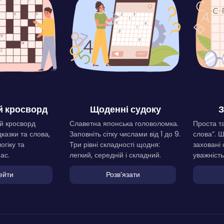
 кросворд
Щоденні судоку
З
й кросворд
Славетна японська головоломка.
Проста та
дказки та слова,
Заповніть сітку числами від 1 до 9.
слова”. 
огіку та
Три рівні складності щодня:
заховані 
ас.
легкий, середній і складний.
уважність
ейти
Розвʼязати