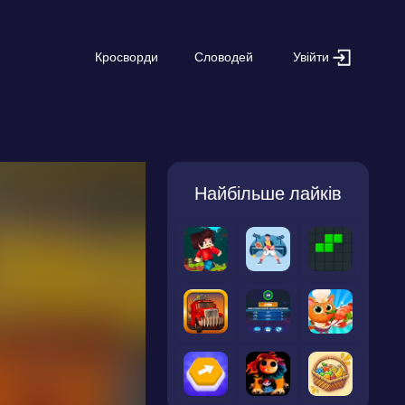
Увійти
Кросворди
Словодей
Найбільше лайків