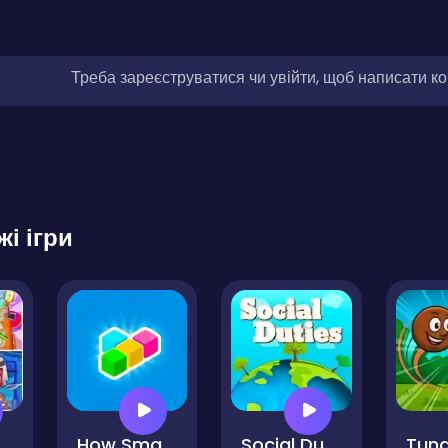
Треба зареєструватися чи увійти, щоб написати к
жі ігри
ctor Games
How Smart Are You?
Social Duties