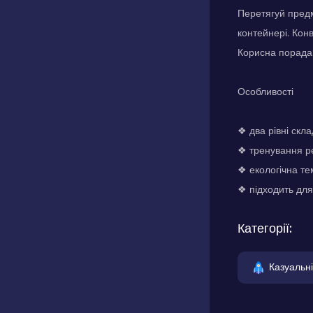
Перетягуй предм
контейнері. Кон
Корисна порада:
Особливості
❖ два рівні скла
❖ тренування р
❖ екологічна те
❖ підходить для 
Категорії:
Казуальні