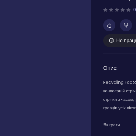
0
Не прац
Опис:
Recycling Facto
конвеєрній стріч
стрічки з часом
гравців усіх вік
Як грати