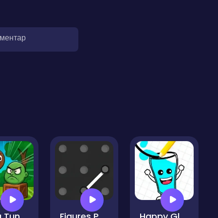
оментар
Tung Tung Tung Sahur Italian Brainrot Multiverse
Figures Puzzle
Happy Glass