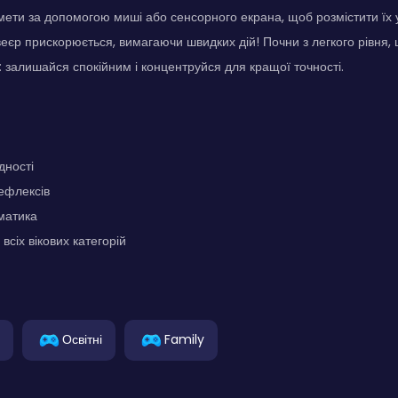
ети за допомогою миші або сенсорного екрана, щоб розмістити їх
веєр прискорюється, вимагаючи швидких дій! Почни з легкого рівня,
 залишайся спокійним і концентруйся для кращої точності.
дності
ефлексів
матика
всіх вікових категорій
Освітні
Family