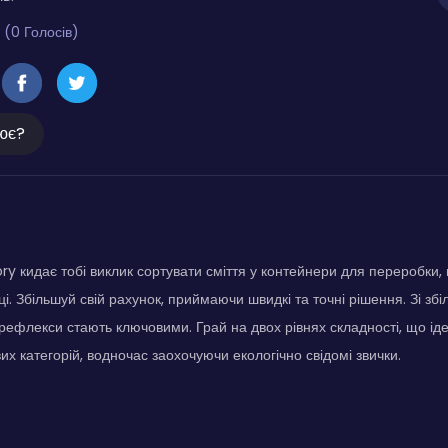
 (0 Голосів)
ює?
ry кидає тобі виклик сортувати сміття у контейнери для переробки,
ці. Збільшуй свій рахунок, приймаючи швидкі та точні рішення. Зі з
, рефлекси стають ключовими. Грай на двох рівнях складності, що ід
ових категорій, водночас заохочуючи екологічно свідомі звички.