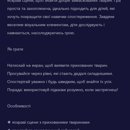
яскраві сцени, щоб знайти добре замаскованих тварин. Гра
проста та захоплююча, ідеально підходить для дітей, які
хочуть покращити свої навички спостереження. Завдяки
веселим візуальним елементам, діти досліджують і
навчаються, насолоджуючись грою.
Як грати
Натискай на екран, щоб виявити прихованих тварин.
Просувайся через рівні, які стають дедалі складнішими.
Спостерігай уважно і будь швидким, щоб знайти їх усіх.
Порада: використовуй підказки розумно, коли застрягнеш!
Особливості
❖ яскраві сцени з прихованими тваринами