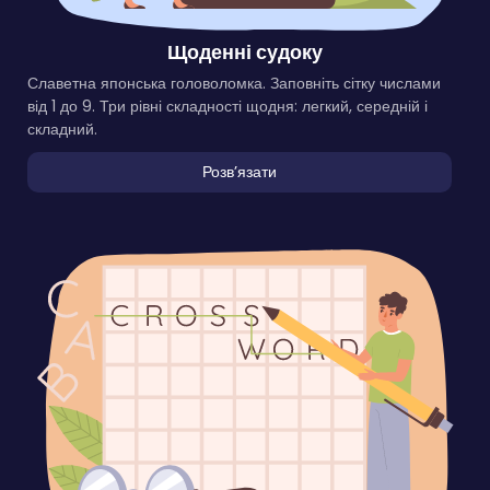
Щоденні судоку
Славетна японська головоломка. Заповніть сітку числами
від 1 до 9. Три рівні складності щодня: легкий, середній і
складний.
Розвʼязати