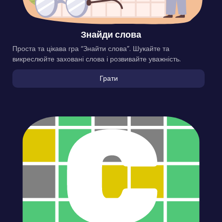
Знайди слова
Проста та цікава гра “Знайти слова”. Шукайте та
викреслюйте заховані слова і розвивайте уважність.
Грати