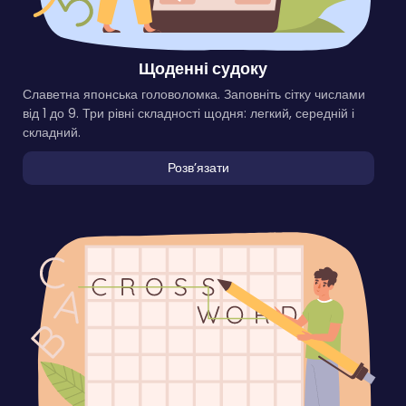
Щоденні судоку
Славетна японська головоломка. Заповніть сітку числами
від 1 до 9. Три рівні складності щодня: легкий, середній і
складний.
Розвʼязати