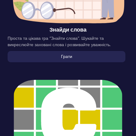
Знайди слова
Проста та цікава гра “Знайти слова”. Шукайте та
викреслюйте заховані слова і розвивайте уважність.
Грати