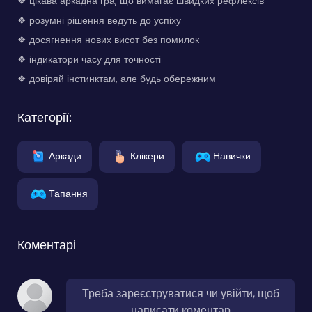
❖ цікава аркадна гра, що вимагає швидких рефлексів
❖ розумні рішення ведуть до успіху
❖ досягнення нових висот без помилок
❖ індикатори часу для точності
❖ довіряй інстинктам, але будь обережним
Категорії:
Аркади
Клікери
Навички
Тапання
Коментарі
Треба зареєструватися чи увійти, щоб
написати коментар