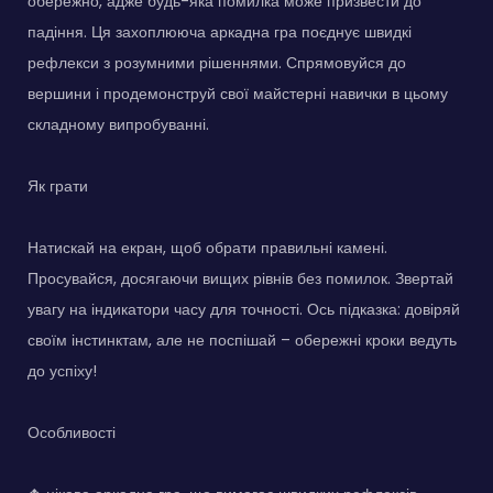
обережно, адже будь-яка помилка може призвести до
падіння. Ця захоплююча аркадна гра поєднує швидкі
рефлекси з розумними рішеннями. Спрямовуйся до
вершини і продемонструй свої майстерні навички в цьому
складному випробуванні.
Як грати
Натискай на екран, щоб обрати правильні камені.
Просувайся, досягаючи вищих рівнів без помилок. Звертай
увагу на індикатори часу для точності. Ось підказка: довіряй
своїм інстинктам, але не поспішай – обережні кроки ведуть
до успіху!
Особливості